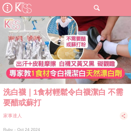
洗白襪｜1食材輕鬆令白襪潔白 不需
要醋或蘇打
家事達人
Ruby
Oct 24 2024