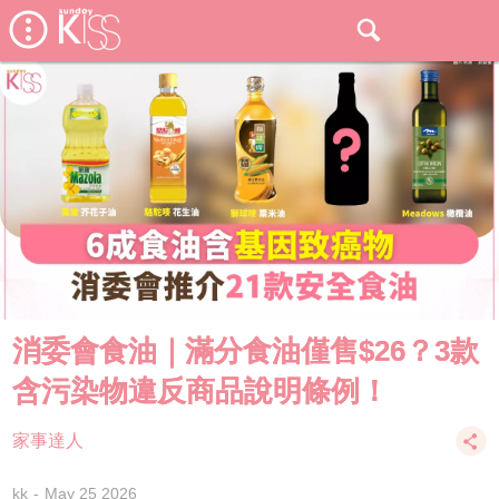
消委會食油｜滿分食油僅售$26？3款
含污染物違反商品說明條例！
家事達人
kk
May 25 2026