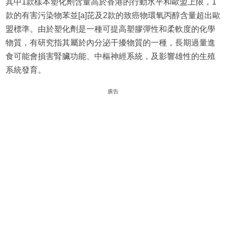
其中1款樣本塑化劑含量高於香港的行動水平和歐盟上限，1
款的有害污染物苯並[a]芘及2款的致癌物環氧丙醇含量超出歐
盟標準。由於塑化劑是一種可提高塑膠彈性和柔軟度的化學
物質，有研究指其屬於內分泌干擾物質的一種，長期過量進
食可能會損害腎臟功能、中樞神經系統，及影響雄性的生殖
系統發育。
廣告