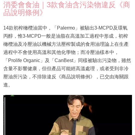
消委會食油｜3款食油含污染物違反《商
品說明條例》
14款初榨橄欖油當中，「Palermo」被驗出3-MCPD及環氧
丙醇，惟3-MCPD一般是油脂在高溫加工過程中形成，初榨
橄欖油及冷壓油以機械方法壓榨製成的食用油理論上在生產
過程中不會使用高溫和其他化學物；而冷壓油樣本中，
「Prolife Organic」及「CanBest」同樣被驗出污染物，雖然
含量不影響健康，但但產品可能經高溫處理，或者受到非冷
壓油所污染，不排除違反《商品說明條例》，已交由海關跟
進。