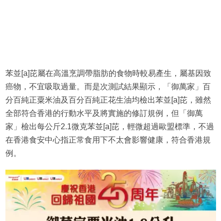
苯並[a]芘屬在高溫烹調帶脂肪的食物時較易產生，屬基因致
癌物，不宜吸取過量。而是次測試結果顯示，「御萬家」百
分百純正粟米油及百分百純正花生油均檢出苯並[a]芘，雖然
全部符合香港的行動水平及將實施的修訂規例，但「御萬
家」檢出每公斤2.1微克苯並[a]芘，輕微超過歐盟標準，不過
在香港食安中心指正常食用下不太會影響健康，符合香港規
例。