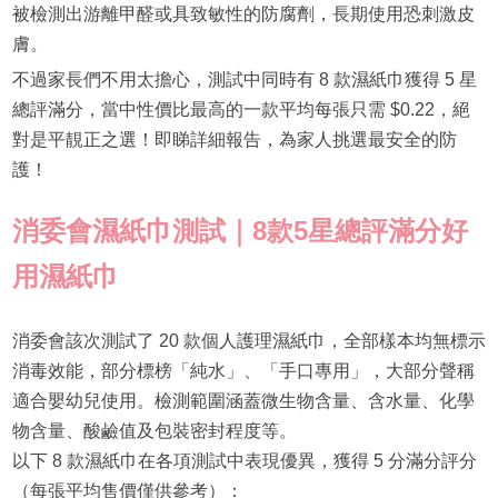
被檢測出游離甲醛或具致敏性的防腐劑，長期使用恐刺激皮
膚。
不過家長們不用太擔心，測試中同時有 8 款濕紙巾獲得 5 星
總評滿分，當中性價比最高的一款平均每張只需 $0.22，絕
對是平靚正之選！即睇詳細報告，為家人挑選最安全的防
護！
消委會濕紙巾測試｜8款5星總評滿分好
用濕紙巾
消委會該次測試了 20 款個人護理濕紙巾，全部樣本均無標示
消毒效能，部分標榜「純水」、「手口專用」，大部分聲稱
適合嬰幼兒使用。檢測範圍涵蓋微生物含量、含水量、化學
物含量、酸鹼值及包裝密封程度等。
以下 8 款濕紙巾在各項測試中表現優異，獲得 5 分滿分評分
（每張平均售價僅供參考）：