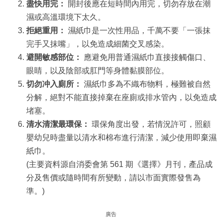
盡快用完：
開封後應在短時間內用完，切勿存放在潮
濕或高溫環境下太久。
拒絕重用：
濕紙巾是一次性用品，千萬不要「一張抹
完手又抹嘴」，以免造成細菌交叉感染。
避開敏感部位：
應避免用普通濕紙巾直接接觸傷口、
眼睛，以及陰部或肛門等身體黏膜部位。
切勿冲入廁所：
濕紙巾多為不織布物料，極難被自然
分解，絕對不能直接掉棄在座廁或排水管內，以免造成
堵塞。
清水清潔最環保：
環保角度出發，若情況許可，照顧
嬰幼兒時盡量以清水和棉布進行清潔，減少使用即棄濕
紙巾。
(主要資料源自消委會第 561 期《選擇》月刊，產品成
分及售價或隨時間有所變動，請以市面實際發售為
準。)
廣告