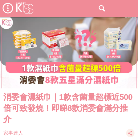
消委會濕紙巾｜1款含菌量超標近500
倍可致發燒！即睇8款消委會滿分推
介
家事達人