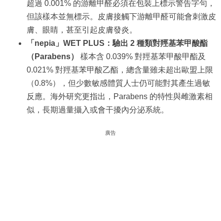
超過 0.001% 的游離甲醛必須在包裝上標示警告字句，
但該樣本並無標示。皮膚接觸下游離甲醛可能會刺激皮
膚、眼睛，甚至引起皮膚發炎。
「nepia」WET PLUS：驗出 2 種類對羥基苯甲酸酯
（Parabens）
樣本含 0.039% 對羥基苯甲酸甲酯及
0.021% 對羥基苯甲酸乙酯，總含量雖未超出歐盟上限
（0.8%），但少數敏感體質人士仍可能對其產生過敏
反應。海外研究更指出，Parabens 的特性與雌激素相
似，長期過量攝入或會干擾內分泌系統。
廣告