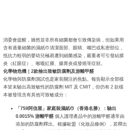
消委會提醒，雖然並非所有細菌都會引致傳染病，但如果用
含有過量細菌的濕紙巾清潔面部、眼睛、嘴巴或私密部位，
抵抗力較弱的嬰幼兒極易遭到細菌感染，嚴重者可引發結膜
炎（紅眼症）、喉嚨紅腫、腸胃炎或發燒等症狀。
化學物危機｜2款檢出致敏防腐劑及游離甲醛
化學物與防腐劑測試也是家長關注的焦點。報告顯示全部樣
本皆未驗出高致敏性的防腐劑 MIT 及 CMIT，但仍有 2 款樣
本被發現含有其他可致敏成分：
「759阿信屋」家庭裝濕紙巾（香港名勝）：驗出
0.0015% 游離甲醛
個人護理產品中的游離甲醛通常由
添加的防腐劑釋出。根據歐盟《化妝品條例》，若釋出