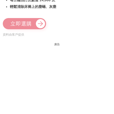
每分鐘拍打次數達 14,000 次
輕鬆清除床褥上的塵蟎、灰塵
立即選購
資料由客戶提供
廣告