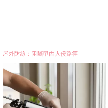
屋外防線：阻斷曱甴入侵路徑