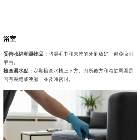
浴室
妥善收納潮濕物品：
將濕毛巾和未乾的牙刷放好，避免吸引
曱甴。
檢查漏水點：
定期檢查水槽上下方、廁所後方和浴缸周圍是
否有裂縫或洩漏，並及時密封。