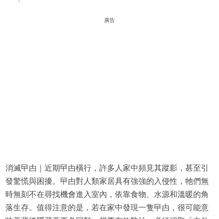
廣告
消滅曱甴｜近期曱甴橫行，許多人家中頻見其蹤影，甚至引
發驚慌與困擾。曱甴對人類家居具有強強的入侵性，牠們無
時無刻不在尋找機會進入室內，依靠食物、水源和溫暖的角
落生存。值得注意的是，若在家中發現一隻曱甴，很可能意