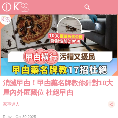
消滅曱甴！曱甴藥名牌教你針對10大
屋內外匿藏位 杜絕曱甴
家事達人
Ruby
Oct 30 2025