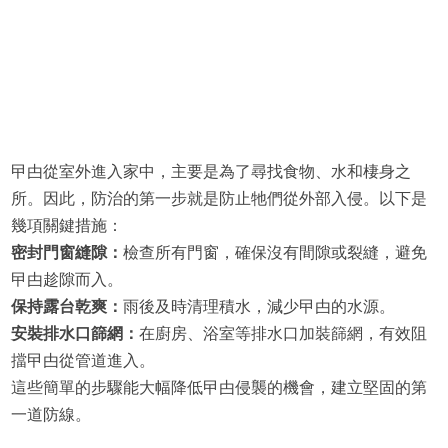
曱甴從室外進入家中，主要是為了尋找食物、水和棲身之
所。因此，防治的第一步就是防止牠們從外部入侵。以下是
幾項關鍵措施：
密封門窗縫隙：
檢查所有門窗，確保沒有間隙或裂縫，避免
曱甴趁隙而入。
保持露台乾爽：
雨後及時清理積水，減少曱甴的水源。
安裝排水口篩網：
在廚房、浴室等排水口加裝篩網，有效阻
擋曱甴從管道進入。
這些簡單的步驟能大幅降低曱甴侵襲的機會，建立堅固的第
一道防線。