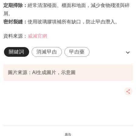
定期掃除：
經常清潔檯面、櫃面和地面，減少食物殘渣與碎
屑。
密封裂縫：
使用玻璃膠填補所有缺口，防止曱甴潛入。
資料來源：
威滅官網
關鍵詞
消滅曱甴
曱甴藥
防治曱甴
滅蟲
圖片來源：AI生成圖片，示意圖
廣告