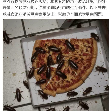
味著背後隱藏著更多同類。想要有效防治，必須採取「內外
兼備」的預防計劃，從根源阻斷曱甴的生存條件。以下整理
威滅官網的消滅曱甴實用貼士，幫助你全面應對曱甴問題。