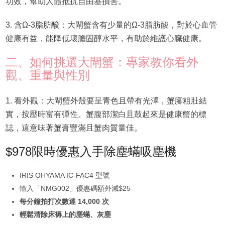
功效，幫助人體抵抗自由基損害。
3. 含Ω-3脂肪酸：大閘蟹含有少量的Ω-3脂肪酸，對於心血管
健康有益，能降低壞膽固醇水平，有助於維護心臟健康。
二、如何挑選大閘蟹：專家教你看外
觀、重量與性別
1. 看外觀：大閘蟹外殼要呈青色且帶有光澤，蟹腳粗壯結
實，按壓時富有彈性。蟹腹部潔白且鼓起來是健康蟹的標
誌，這意味著蟹膏豐滿且蟹肉質量佳。
$978限時優惠入手除塵蟎吸塵機
IRIS OHYAMA IC-FAC4 型號
輸入「NMG002」優惠碼額外減$25
每分鐘拍打次數達 14,000 次
輕鬆清除床褥上的塵蟎、灰塵