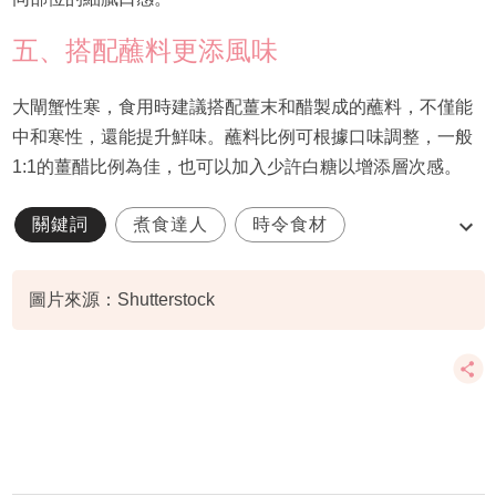
五、搭配蘸料更添風味
大閘蟹性寒，食用時建議搭配薑末和醋製成的蘸料，不僅能
中和寒性，還能提升鮮味。蘸料比例可根據口味調整，一般
1:1的薑醋比例為佳，也可以加入少許白糖以增添層次感。
關鍵詞
煮食達人
時令食材
大閘蟹
揀選大閘蟹
圖片來源：Shutterstock