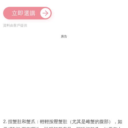
立即選購
資料由客戶提供
廣告
2. 捏蟹肚和蟹爪：輕輕按壓蟹肚（尤其是雌蟹的腹部），如