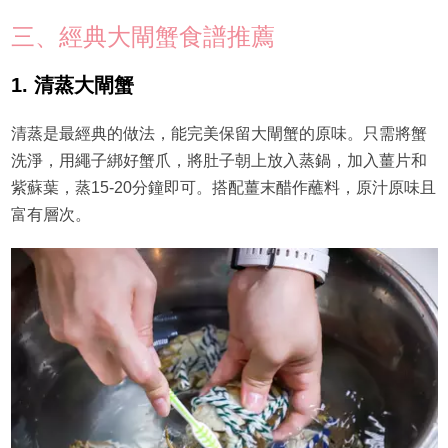
三、經典大閘蟹食譜推薦
1. 清蒸大閘蟹
清蒸是最經典的做法，能完美保留大閘蟹的原味。只需將蟹
洗淨，用繩子綁好蟹爪，將肚子朝上放入蒸鍋，加入薑片和
紫蘇葉，蒸15-20分鐘即可。搭配薑末醋作蘸料，原汁原味且
富有層次。