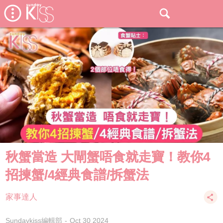
秋蟹當造 大閘蟹唔食就走寶！教你4
招揀蟹/4經典食譜/拆蟹法
家事達人
Sundaykiss編輯部
Oct 30 2024