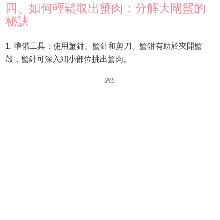
四、如何輕鬆取出蟹肉：分解大閘蟹的
秘訣
1. 準備工具：使用蟹鉗、蟹針和剪刀。蟹鉗有助於夾開蟹
殼，蟹針可深入細小部位挑出蟹肉。
廣告