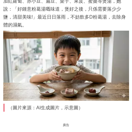
加紅蘿蔔、赤小豆、扁豆、栗子、果皮、蜜棗等煲湯，她
說：「好鍾意粉葛湯嘅味道，煲好之後，只係需要落少少
鹽，清甜美味!」最近日日落雨，不妨飲多D粉葛湯，去除身
體的濕氣。
（圖片來源：AI生成圖片，示意圖）
廣告