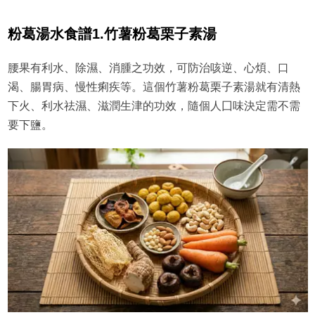
粉葛湯水食譜1.竹薯粉葛栗子素湯
腰果有利水、除濕、消腫之功效，可防治咳逆、心煩、口
渴、腸胃病、慢性痢疾等。這個竹薯粉葛栗子素湯就有清熱
下火、利水祛濕、滋潤生津的功效，隨個人囗味決定需不需
要下鹽。