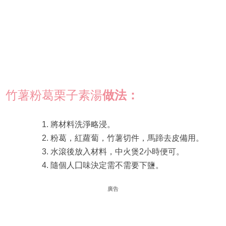
竹薯粉葛栗子素湯
做法：
將材料洗淨略浸。
粉葛，紅蘿蔔，竹薯切件，馬蹄去皮備用。
水滾後放入材料，中火煲2小時便可。
隨個人囗味決定需不需要下鹽。
廣告