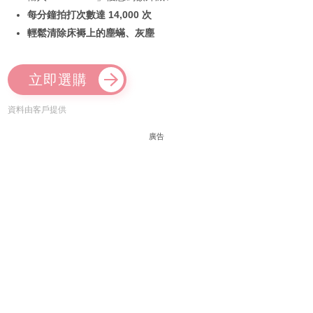
每分鐘拍打次數達 14,000 次
輕鬆清除床褥上的塵蟎、灰塵
立即選購
資料由客戶提供
廣告