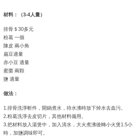
材料：（3-4人量）
排骨＄30多元
粉葛 一個
陳皮 兩小角
扁豆適量
赤小豆 適量
蜜棗 兩顆
鹽 適量
做法：
1.排骨洗淨斬件，開鍋煮水，待水沸時放下焯水去血污。
2.粉葛洗淨去皮切片，其他材料備用。
3.把材料放入湯煲中，加入清水，大火煮沸後轉小火煲1.5小
時，加鹽調味即可。