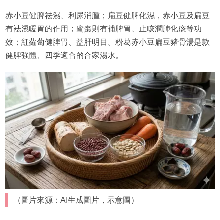
赤小豆健脾祛濕、利尿消腫；扁豆健脾化濕，赤小豆及扁豆
有袪濕暖胃的作用；蜜棗則有補脾胃、止咳潤肺化痰等功
效；紅蘿蔔健脾胃、益肝明目。粉葛赤小豆扁豆豬骨湯是款
健脾強體、四季適合的合家湯水。
（圖片來源：AI生成圖片，示意圖）