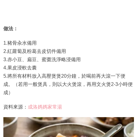
做法：
1.豬骨汆水備用
2.紅蘿蔔及粉葛去皮切件備用
3.赤小豆、扁豆、蜜棗洗淨略浸備用
4.果皮浸軟去囊
5.將所有材料放入高壓煲煲20分鐘，於喝前再大滾一下便
成。（若用一般煲具，則以大火煲滾，再用文火煲2-3小時便
成）
資料來源：
成洛媽媽家常湯