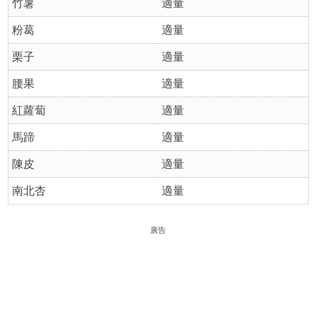
竹薯
適量
粉葛
適量
栗子
適量
腰果
適量
紅蘿蔔
適量
馬蹄
適量
陳皮
適量
南北杏
適量
廣告