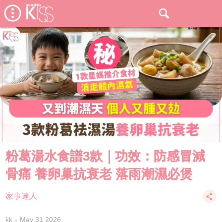
粉葛湯水食譜3款｜功效：防感冒減
骨痛 養卵巢抗衰老 落雨潮濕必煲
家事達人
kk
May 31 2026