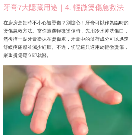
牙膏7大隱藏用途｜4. 輕微燙傷急救法
在廚房烹飪時不小心被燙傷？別擔心！牙膏可以作為臨時的
燙傷急救方法。當你遭遇輕微燙傷時，先用冷水沖洗傷口，
然後擠一點牙膏塗抹在燙傷處，牙膏中的薄荷成分可以迅速
舒緩疼痛感並減少紅腫。不過，切記這只適用於輕微燙傷，
嚴重燙傷應立即就醫。