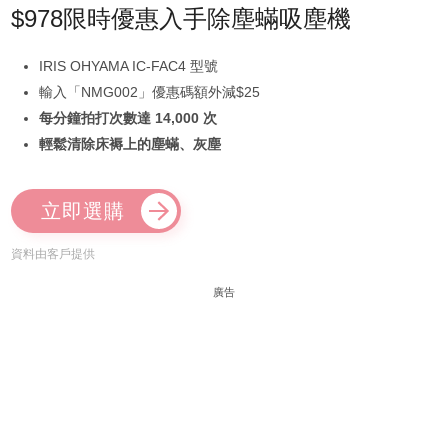
$978限時優惠入手除塵蟎吸塵機
IRIS OHYAMA IC-FAC4 型號
輸入「NMG002」優惠碼額外減$25
每分鐘拍打次數達 14,000 次
輕鬆清除床褥上的塵蟎、灰塵
立即選購
資料由客戶提供
廣告