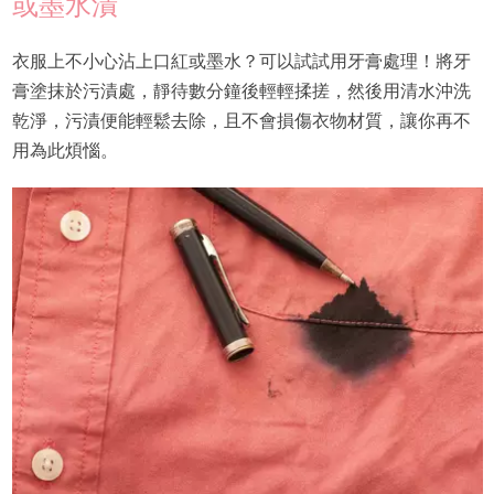
或墨水漬
衣服上不小心沾上口紅或墨水？可以試試用牙膏處理！將牙
膏塗抹於污漬處，靜待數分鐘後輕輕揉搓，然後用清水沖洗
乾淨，污漬便能輕鬆去除，且不會損傷衣物材質，讓你再不
用為此煩惱。