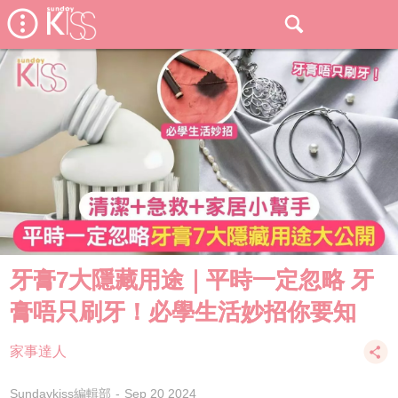
牙膏7大隱藏用途｜平時一定忽略 牙
膏唔只刷牙！必學生活妙招你要知
家事達人
Sundaykiss編輯部
Sep 20 2024