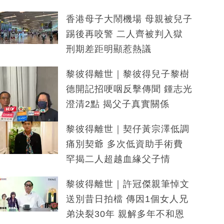
香港母子大鬧機場 母親被兒子
踢後再咬警 二人齊被判入獄
刑期差距明顯惹熱議
黎彼得離世｜黎彼得兒子黎樹
德開記招哽咽反擊傳聞 鍾志光
澄清2點 揭父子真實關係
黎彼得離世｜契仔黃宗澤低調
痛別契爺 多次低資助手術費
罕揭二人超越血緣父子情
黎彼得離世｜許冠傑親筆悼文
送別昔日拍檔 傳因1個女人兄
弟決裂30年 親解多年不和恩