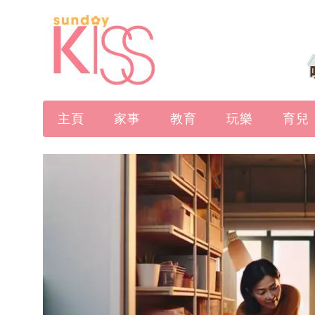
主頁
家事
教育
玩樂
育兒