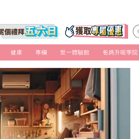
健康
專欄
世一體驗館
爸媽升呢學院