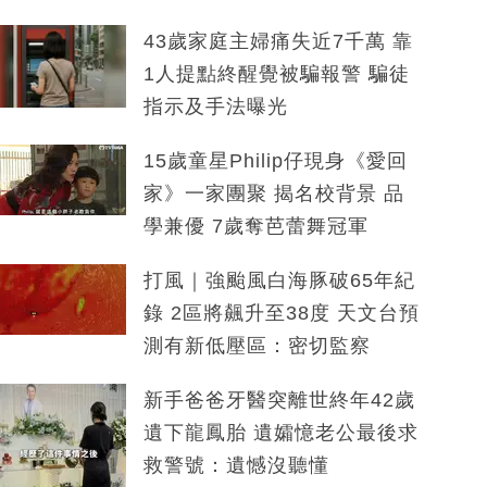
43歲家庭主婦痛失近7千萬 靠
1人提點終醒覺被騙報警 騙徒
指示及手法曝光
15歲童星Philip仔現身《愛回
家》一家團聚 揭名校背景 品
學兼優 7歲奪芭蕾舞冠軍
打風｜強颱風白海豚破65年紀
錄 2區將飆升至38度 天文台預
測有新低壓區：密切監察
新手爸爸牙醫突離世終年42歲
遺下龍鳳胎 遺孀憶老公最後求
救警號：遺憾沒聽懂