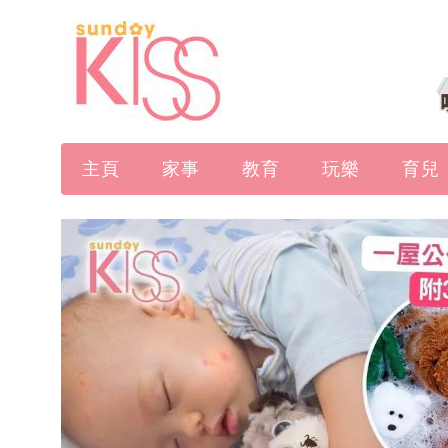
主頁
家事
教育
玩樂
育兒