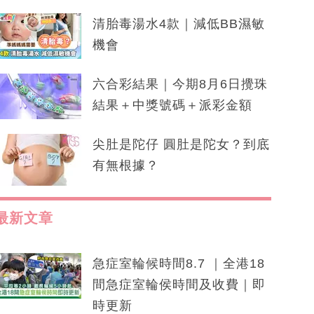
清胎毒湯水4款｜減低BB濕敏
機會
六合彩結果｜今期8月6日攪珠
結果＋中獎號碼＋派彩金額
尖肚是陀仔 圓肚是陀女？到底
有無根據？
最新文章
急症室輪候時間8.7 ｜全港18
間急症室輪侯時間及收費｜即
時更新