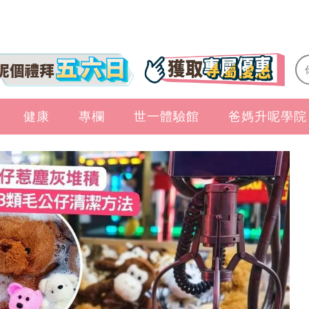
健康
專欄
世一體驗館
爸媽升呢學院