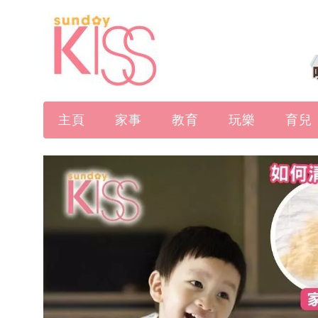
主頁
家事
教育
玩樂
育兒