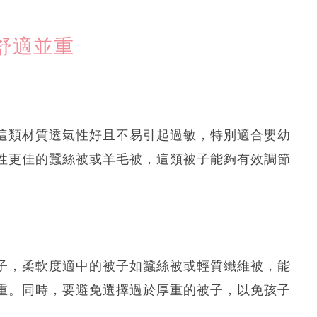
舒適並重
這類材質透氣性好且不易引起過敏，特別適合嬰幼
性更佳的蠶絲被或羊毛被，這類被子能夠有效調節
子，柔軟度適中的被子如蠶絲被或輕質纖維被，能
重。同時，要避免選擇過於厚重的被子，以免孩子