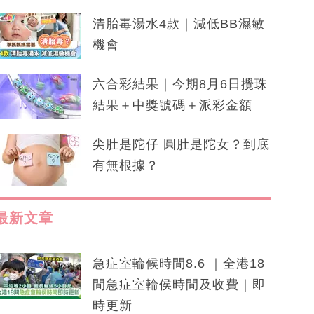
清胎毒湯水4款｜減低BB濕敏
機會
六合彩結果｜今期8月6日攪珠
結果＋中獎號碼＋派彩金額
尖肚是陀仔 圓肚是陀女？到底
有無根據？
最新文章
急症室輪候時間8.6 ｜全港18
間急症室輪侯時間及收費｜即
時更新