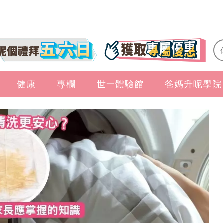
健康
專欄
世一體驗館
爸媽升呢學院