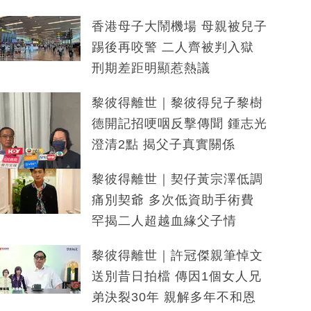
香港母子大鬧機場 母親被兒子
踢後再咬警 二人齊被判入獄
刑期差距明顯惹熱議
黎彼得離世｜黎彼得兒子黎樹
德開記招哽咽反擊傳聞 鍾志光
澄清2點 揭父子真實關係
黎彼得離世｜契仔黃宗澤低調
痛別契爺 多次低資助手術費
罕揭二人超越血緣父子情
黎彼得離世｜許冠傑親筆悼文
送別昔日拍檔 傳因1個女人兄
弟決裂30年 親解多年不和恩