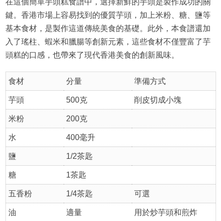
在這個簡單芋頭糕食譜中，選擇新鮮的芋頭是製作成功的關
鍵。香港市場上容易找到的優質芋頭，加上米粉、糖、鹽等
基本食材，是製作這道傳統美食的基礎。此外，本食譜還加
入了瑤柱、蝦米和臘腸等創新元素，這些食材不僅豐富了芋
頭糕的口感，也帶來了現代香港美食的創新風味。
食材
分量
準備方式
芋頭
500克
削皮切成小塊
米粉
200克
水
400毫升
鹽
1/2茶匙
糖
1茶匙
五香粉
1/4茶匙
可選
油
適量
用於炒芋頭和煎炸