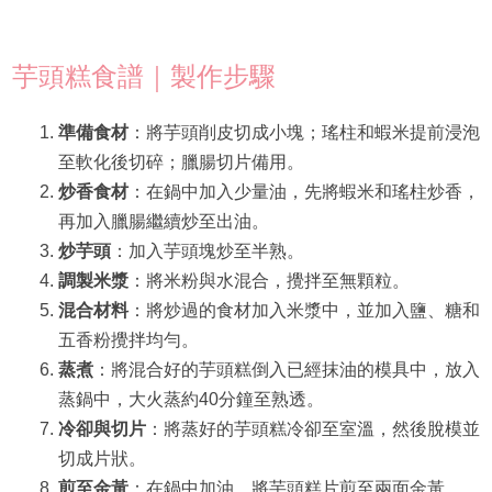
芋頭糕食譜｜製作步驟
準備食材
：將芋頭削皮切成小塊；瑤柱和蝦米提前浸泡
至軟化後切碎；臘腸切片備用。
炒香食材
：在鍋中加入少量油，先將蝦米和瑤柱炒香，
再加入臘腸繼續炒至出油。
炒芋頭
：加入芋頭塊炒至半熟。
調製米漿
：將米粉與水混合，攪拌至無顆粒。
混合材料
：將炒過的食材加入米漿中，並加入鹽、糖和
五香粉攪拌均勻。
蒸煮
：將混合好的芋頭糕倒入已經抹油的模具中，放入
蒸鍋中，大火蒸約40分鐘至熟透。
冷卻與切片
：將蒸好的芋頭糕冷卻至室溫，然後脫模並
切成片狀。
煎至金黃
：在鍋中加油，將芋頭糕片煎至兩面金黃。