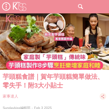
芋頭糕食譜｜賀年芋頭糕簡單做法、
零失手！附3大小貼士
家事達人
Sundaykiss編輯部
Feb 3 2025