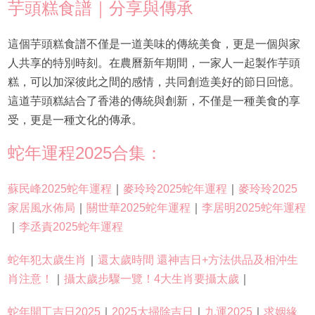
芋頭糕食譜｜分享與傳承
這個芋頭糕食譜不僅是一道美味的傳統美食，更是一個與家
人共享的特別時刻。在農曆新年期間，一家人一起製作芋頭
糕，可以加深彼此之間的感情，共同創造美好的節日回憶。
這道芋頭糕結合了香港的傳統與創新，不僅是一種美食的享
受，更是一種文化的傳承。
蛇年運程2025合集：
蘇民峰2025蛇年運程
｜
麥玲玲2025蛇年運程
｜
麥玲玲2025
家居風水佈局
｜
關世華2025蛇年運程
｜
李居明2025蛇年運程
｜
李丞責2025蛇年運程
蛇年犯太歲生肖
｜
還太歲時間 還神吉日+方法供品及相沖生
肖注意！
｜
攝太歲步驟一覽！4大生肖要攝太歲
｜
蛇年開工吉日2025
｜
2025大掃除吉日
｜
九運2025
｜
求姻緣