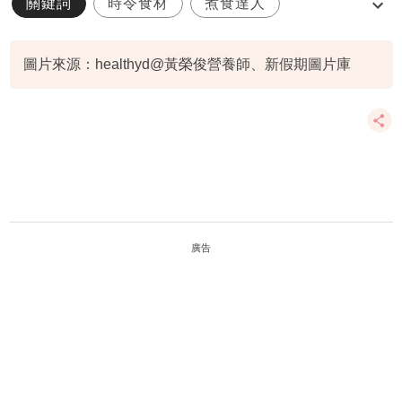
關鍵詞
時令食材
煮食達人
芋頭糕食譜
賀年
圖片來源：healthyd@黃榮俊營養師、新假期圖片庫
廣告