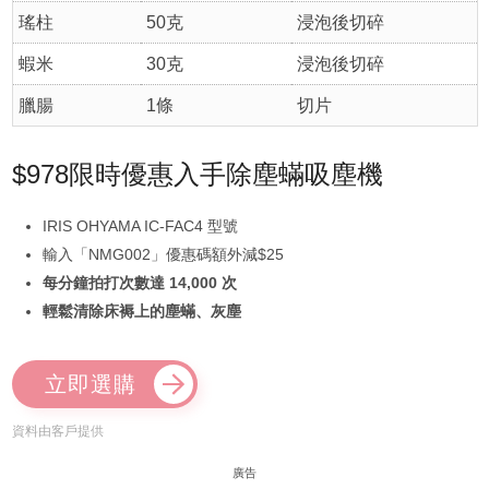
瑤柱
50克
浸泡後切碎
蝦米
30克
浸泡後切碎
臘腸
1條
切片
$978限時優惠入手除塵蟎吸塵機
IRIS OHYAMA IC-FAC4 型號
輸入「NMG002」優惠碼額外減$25
每分鐘拍打次數達 14,000 次
輕鬆清除床褥上的塵蟎、灰塵
立即選購
資料由客戶提供
廣告