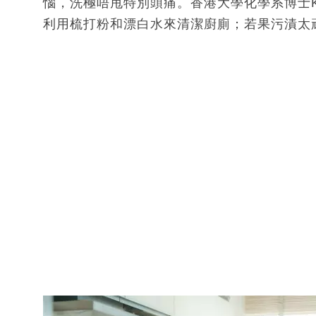
惱，洗極唔甩特別頭痛。香港大學化學系博士K
利用梳打粉和漂白水來清潔廚廁；若果污漬太