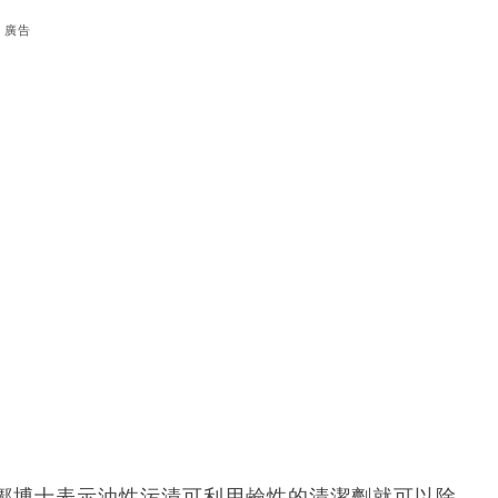
廣告
鄺博士表示油性污漬可利用鹼性的清潔劑就可以除