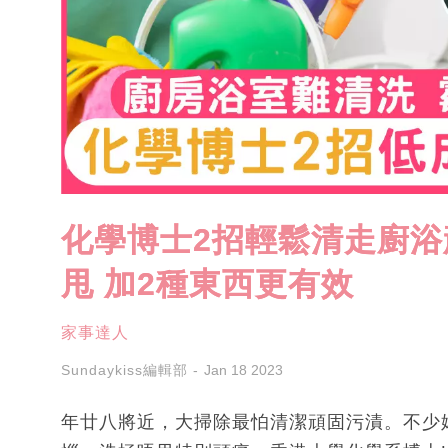
化學博士2招輕鬆清走廚浴
甩 加2種東西更有效
家事達人
Sundaykiss編輯部
Jan 18 2023
年廿八將近，大掃除最怕清潔頑固污漬。不少