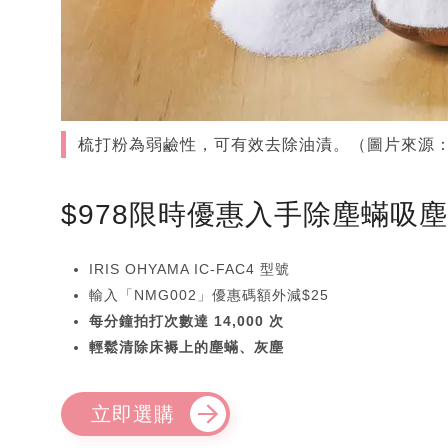
梳打粉為弱鹼性，可有效去除油漬。（圖片來源：shut
$978限時優惠入手除塵蟎吸
IRIS OHYAMA IC-FAC4 型號
輸入「NMG002」優惠碼額外減$25
每分鐘拍打次數達 14,000 次
輕鬆清除床褥上的塵蟎、灰塵
立即選購