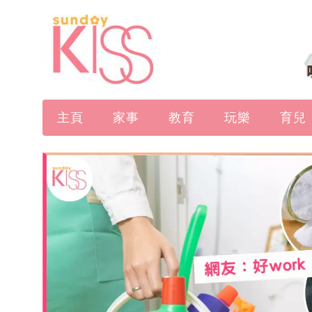
主頁
家事
教育
玩樂
育兒