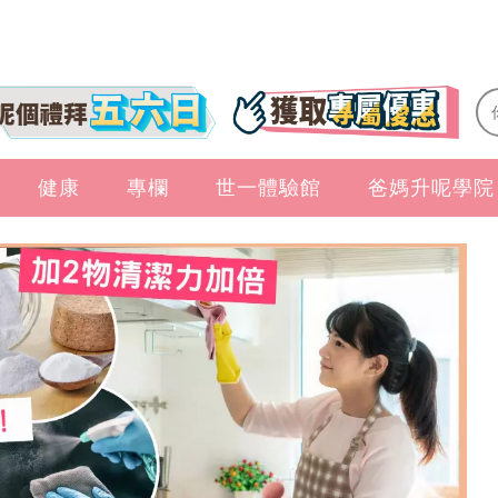
健康
專欄
世一體驗館
爸媽升呢學院