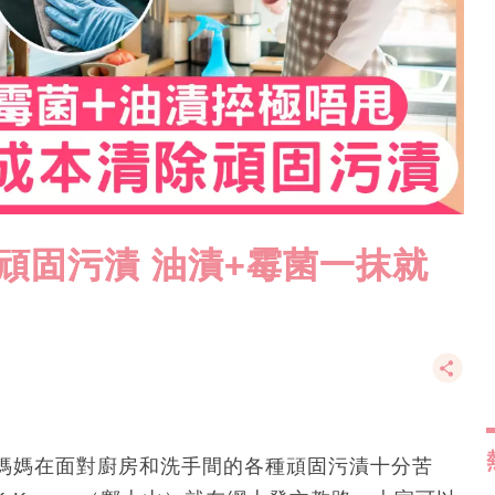
頑固污漬 油漬+霉菌一抹就
媽媽在面對廚房和洗手間的各種頑固污漬十分苦