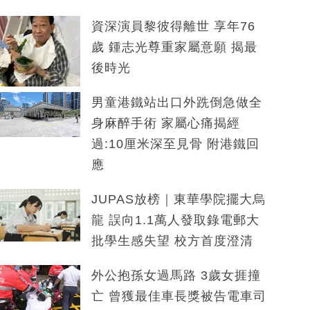
資深演員黎彼得離世 享年76
歲 鍾志光尊重家屬意願 揭最
後時光
男童港鐵站出口外跣倒急做全
身麻醉手術 家屬心痛揭經
過:10厘米深至見骨 附港鐵回
應
JUPAS放榜｜東華學院擺大烏
龍 誤向1.1萬人發取錄電郵大
批學生感失望 校方首度澄清
外公抱孫女過馬路 3歲女捱撞
亡 曾獲最佳車長獎被告電車司