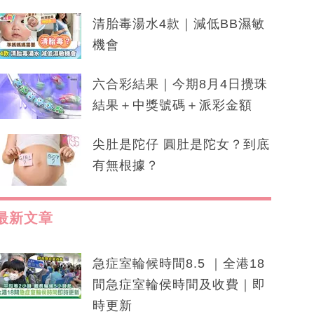
清胎毒湯水4款｜減低BB濕敏
機會
六合彩結果｜今期8月4日攪珠
結果＋中獎號碼＋派彩金額
尖肚是陀仔 圓肚是陀女？到底
有無根據？
最新文章
急症室輪候時間8.5 ｜全港18
間急症室輪侯時間及收費｜即
時更新