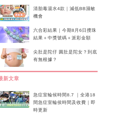
清胎毒湯水4款｜減低BB濕敏
機會
六合彩結果｜今期8月6日攪珠
結果＋中獎號碼＋派彩金額
尖肚是陀仔 圓肚是陀女？到底
有無根據？
最新文章
急症室輪候時間8.7 ｜全港18
間急症室輪侯時間及收費｜即
時更新