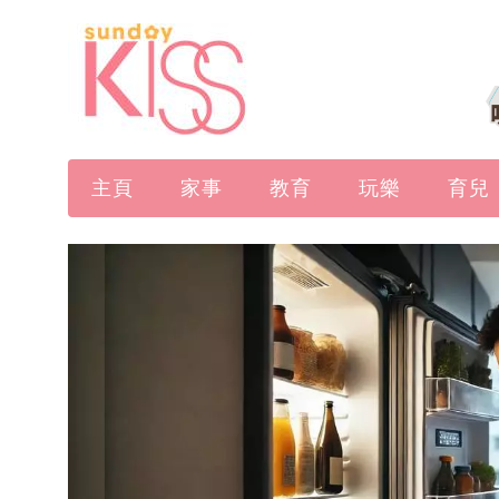
主頁
家事
教育
玩樂
育兒