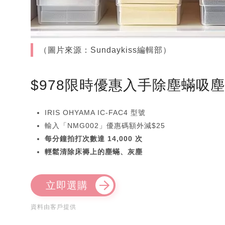
（圖片來源：Sundaykiss編輯部）
$978限時優惠入手除塵蟎吸
IRIS OHYAMA IC-FAC4 型號
輸入「NMG002」優惠碼額外減$25
每分鐘拍打次數達 14,000 次
輕鬆清除床褥上的塵蟎、灰塵
立即選購
資料由客戶提供