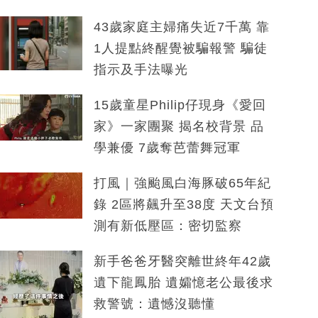
43歲家庭主婦痛失近7千萬 靠
1人提點終醒覺被騙報警 騙徒
指示及手法曝光
15歲童星Philip仔現身《愛回
家》一家團聚 揭名校背景 品
學兼優 7歲奪芭蕾舞冠軍
打風｜強颱風白海豚破65年紀
錄 2區將飆升至38度 天文台預
測有新低壓區：密切監察
新手爸爸牙醫突離世終年42歲
遺下龍鳳胎 遺孀憶老公最後求
救警號：遺憾沒聽懂