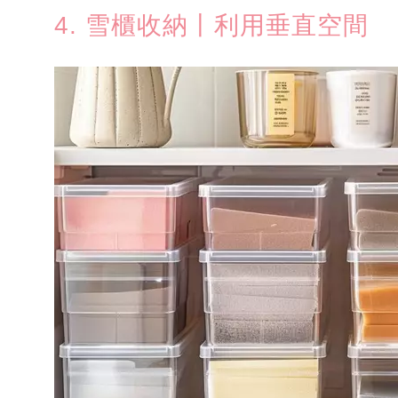
4. 雪櫃收納丨利用垂直空間