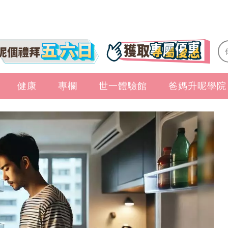
健康
專欄
世一體驗館
爸媽升呢學院