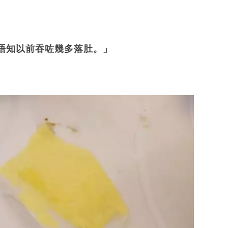
唔知以前吞咗幾多落肚。」