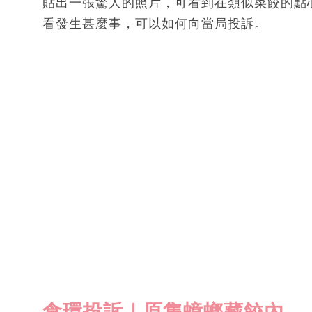
貼出一張驚人的照片，可看到在類似菜餃的點
看發生甚麼事，可以如何向當局投訴。
食環投訴｜原隻蟑螂藏餃內