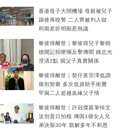
香港母子大鬧機場 母親被兒子
踢後再咬警 二人齊被判入獄
刑期差距明顯惹熱議
黎彼得離世｜黎彼得兒子黎樹
德開記招哽咽反擊傳聞 鍾志光
澄清2點 揭父子真實關係
黎彼得離世｜契仔黃宗澤低調
痛別契爺 多次低資助手術費
罕揭二人超越血緣父子情
黎彼得離世｜許冠傑親筆悼文
送別昔日拍檔 傳因1個女人兄
弟決裂30年 親解多年不和恩