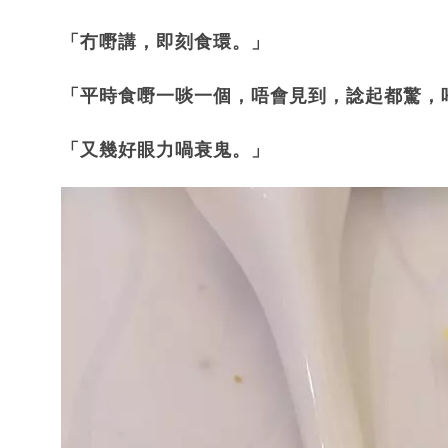
「冇嘢講，即刻食環。」
「平時食嘢一啖一個，唔會見到，諗起都驚，
「又幾好眼力喎衰鬼。」