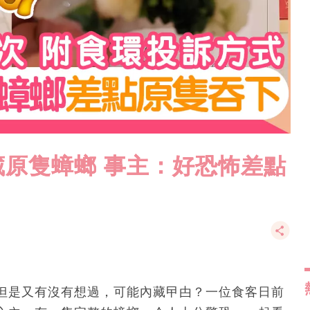
原隻蟑螂 事主：好恐怖差點
但是又有沒有想過，可能內藏曱甴？一位食客日前