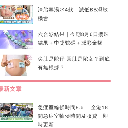
清胎毒湯水4款｜減低BB濕敏
機會
六合彩結果｜今期8月6日攪珠
結果＋中獎號碼＋派彩金額
尖肚是陀仔 圓肚是陀女？到底
有無根據？
最新文章
急症室輪候時間8.6 ｜全港18
間急症室輪侯時間及收費｜即
時更新