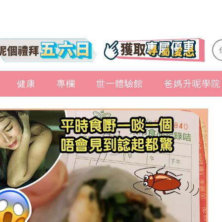
健康
專欄
世一體驗館
爸媽升呢學院