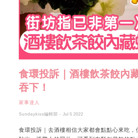
食環投訴｜酒樓飲茶餃內藏
吞下！
家事達人
Sundaykiss編輯部
Jul 5 2022
食環投訴｜去酒樓相信大家都會點點心來吃，