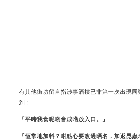
有其他街坊留言指涉事酒樓已非第一次出現同
到：
「平時我食呢啲會成嚿放入口。」
「恆常地加料？咁點心要改過晒名，加返昆蟲