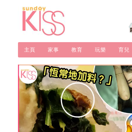
主頁
家事
教育
玩樂
育兒