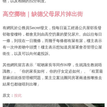
物，以及相關的扣分制度。
高空擲物｜缺德父母尿片掉出街
有網民於公務員Secret發文，指每日返工經過公共屋邨長發
邨敬發樓時，都會見到由高空扔棄的嬰兒尿片。由以往每日
一條，到現在一日幾條，而幾乎每條都有屎有尿，樓主表示
有一次仲差啲中頭獎！樓主表示想知道房屋署會否管理公屋
衛生，以及可以向何處投訴。
其他網民留言表示「呢啲家長等同作￼孽，生就識生教就唔
識教」、「你的家長如何， 你的仔女定必如何」、「租置最
那麻煩就係管理權問題，業主立案法團同房署兩邊推嚟推去
結果乜都做唔到出嚟」
原文：
按此