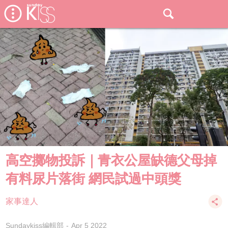
高空擲物投訴｜青衣公屋缺德父母掉
有料尿片落街 網民試過中頭獎
家事達人
Sundaykiss編輯部
Apr 5 2022