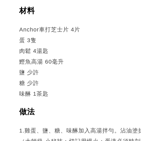
材料
Anchor車打芝士片 4片
蛋 3隻
肉鬆 4湯匙
鰹魚高湯 60毫升
鹽 少許
糖 少許
味醂 1茶匙
做法
1.雞蛋、鹽、糖、味醂加入高湯拌勻。沾油塗