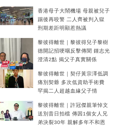
香港母子大鬧機場 母親被兒子
踢後再咬警 二人齊被判入獄
刑期差距明顯惹熱議
黎彼得離世｜黎彼得兒子黎樹
德開記招哽咽反擊傳聞 鍾志光
澄清2點 揭父子真實關係
黎彼得離世｜契仔黃宗澤低調
痛別契爺 多次低資助手術費
罕揭二人超越血緣父子情
黎彼得離世｜許冠傑親筆悼文
送別昔日拍檔 傳因1個女人兄
弟決裂30年 親解多年不和恩