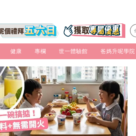
健康
專欄
世一體驗館
爸媽升呢學院