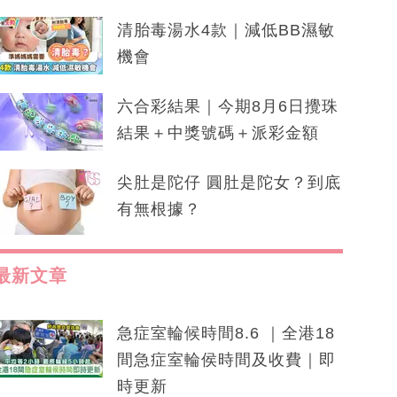
清胎毒湯水4款｜減低BB濕敏
機會
六合彩結果｜今期8月6日攪珠
結果＋中獎號碼＋派彩金額
尖肚是陀仔 圓肚是陀女？到底
有無根據？
最新文章
急症室輪候時間8.6 ｜全港18
間急症室輪侯時間及收費｜即
時更新