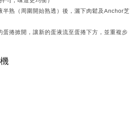
刻拌勻，味道更均衡）
半熟（周圍開始熟透）後，灑下肉鬆及Anchor芝
成的蛋捲掀開，讓新的蛋液流至蛋捲下方，並重複步
塵機