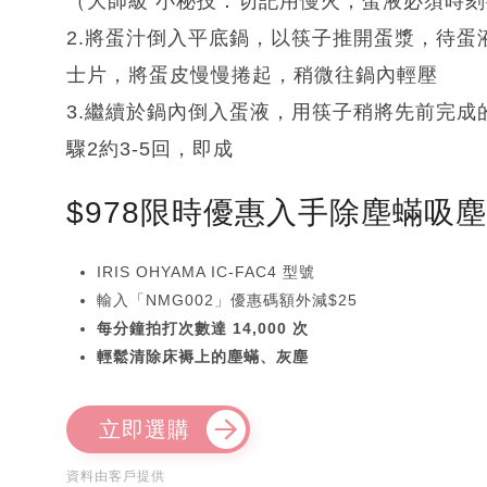
（大師級 小秘技：切記用慢火；蛋液必須時
2.將蛋汁倒入平底鍋，以筷子推開蛋漿，待蛋液
士片，將蛋皮慢慢捲起，稍微往鍋內輕壓
3.繼續於鍋內倒入蛋液，用筷子稍將先前完
驟2約3-5回，即成
$978限時優惠入手除塵蟎吸
IRIS OHYAMA IC-FAC4 型號
輸入「NMG002」優惠碼額外減$25
每分鐘拍打次數達 14,000 次
輕鬆清除床褥上的塵蟎、灰塵
立即選購
資料由客戶提供