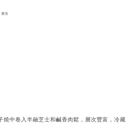
廣告
子燒中卷入半融芝士和鹹香肉鬆，層次豐富，冷藏