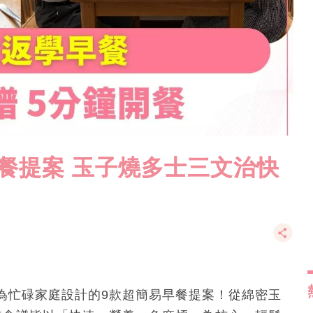
餐提案 玉子燒多士三文治快
為忙碌家庭設計的9款超簡易早餐提案！從綿密玉