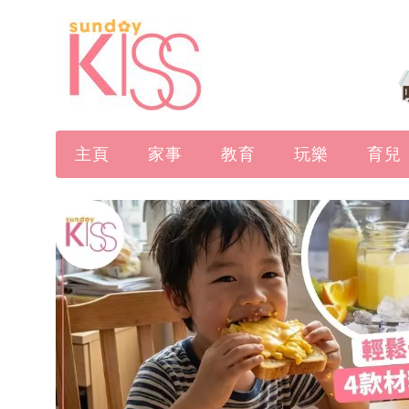
主頁
家事
教育
玩樂
育兒