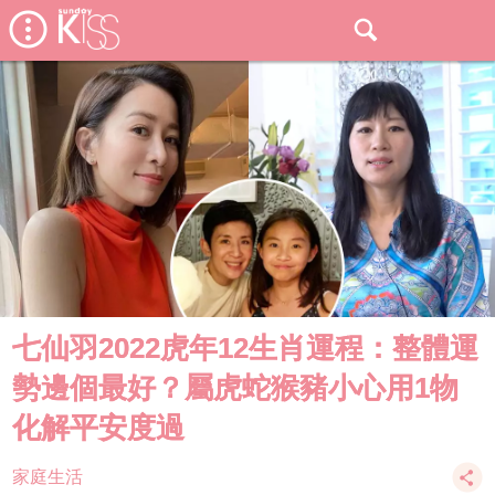
七仙羽2022虎年12生肖運程：整體運
勢邊個最好？屬虎蛇猴豬小心用1物
化解平安度過
家庭生活