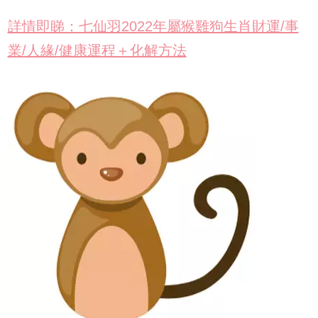
詳情即睇：七仙羽2022年屬猴雞狗生肖財運/事
業/人緣/健康運程＋化解方法