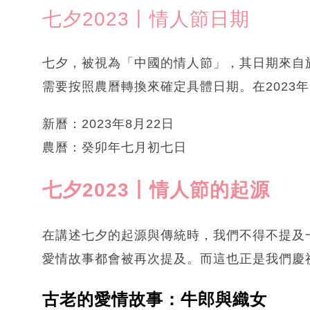
七夕2023丨情人節日期
七夕，被視為「中國的情人節」，其日期來自
需要按照農曆轉換來確定具體日期。在2023年
新曆：2023年8月22日
農曆：癸卯年七月初七日
七夕2023丨情人節的起源
在講述七夕的起源與傳統時，我們不得不提及
愛情故事都會被再次提及。而這也正是我們慶
古老的愛情故事：牛郎與織女