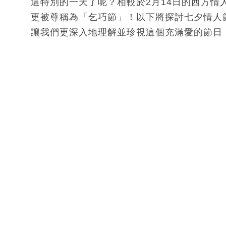
這特別的一天了呢？相較於2月14日的西方
更被尊稱為「乞巧節」！以下將探討七夕情人
讓我們更深入地理解並珍視這個充滿愛的節日