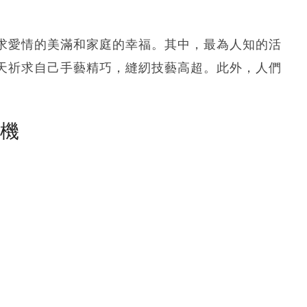
求愛情的美滿和家庭的幸福。其中，最為人知的活
天祈求自己手藝精巧，縫紉技藝高超。此外，人們
塵機