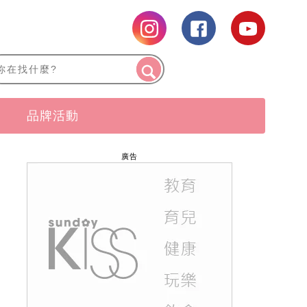
品牌活動
廣告