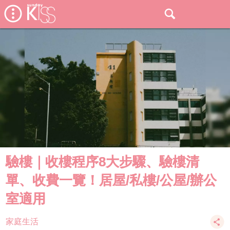
驗樓｜收樓程序8大步驟、驗樓清
單、收費一覽！居屋/私樓/公屋/辦公
室適用
家庭生活