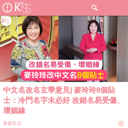
中文名改名玄學意見| 麥玲玲8個貼
士：冷門名字未必好 改錯名易受傷、
壞姻緣
家庭生活