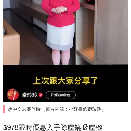
改中文名要何時（圖片來源：小紅書@麥玲玲）
$978限時優惠入手除塵蟎吸塵機