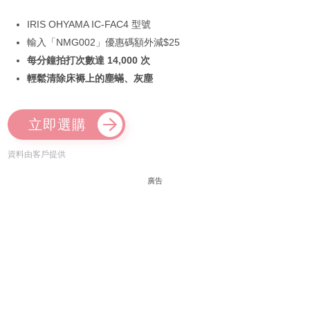
IRIS OHYAMA IC-FAC4 型號
輸入「NMG002」優惠碼額外減$25
每分鐘拍打次數達 14,000 次
輕鬆清除床褥上的塵蟎、灰塵
立即選購
資料由客戶提供
廣告