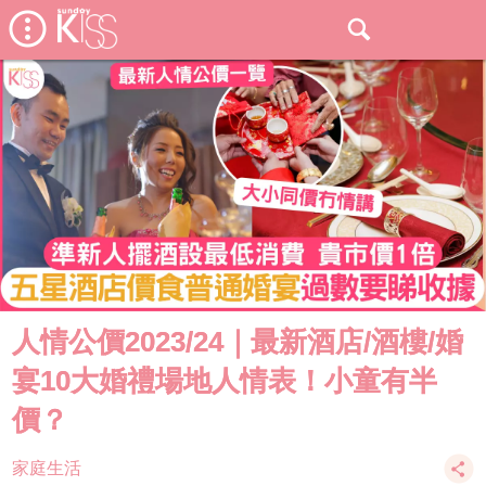
人情公價2023/24｜最新酒店/酒樓/婚
宴10大婚禮場地人情表！小童有半
價？
家庭生活