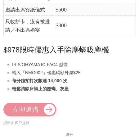
邀請出席簽紙儀式
$500
只收餅卡，沒有被邀
$300
請／不出席婚宴
$978限時優惠入手除塵蟎吸塵機
IRIS OHYAMA IC-FAC4 型號
輸入「NMG002」優惠碼額外減$25
每分鐘拍打次數達 14,000 次
輕鬆清除床褥上的塵蟎、灰塵
立即選購
資料由客戶提供
廣告