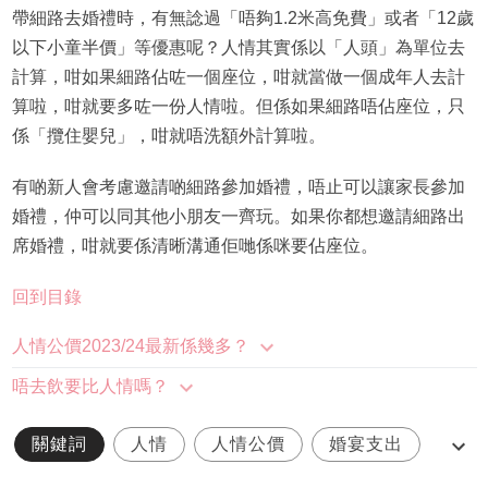
帶細路去婚禮時，有無諗過「唔夠1.2米高免費」或者「12歲
以下小童半價」等優惠呢？人情其實係以「人頭」為單位去
計算，咁如果細路佔咗一個座位，咁就當做一個成年人去計
算啦，咁就要多咗一份人情啦。但係如果細路唔佔座位，只
係「攬住嬰兒」，咁就唔洗額外計算啦。
有啲新人會考慮邀請啲細路參加婚禮，唔止可以讓家長參加
婚禮，仲可以同其他小朋友一齊玩。如果你都想邀請細路出
席婚禮，咁就要係清晰溝通佢哋係咪要佔座位。
回到目錄
人情公價2023/24最新係幾多？
唔去飲要比人情嗎？
關鍵詞
人情
人情公價
婚宴支出
結婚消費調查