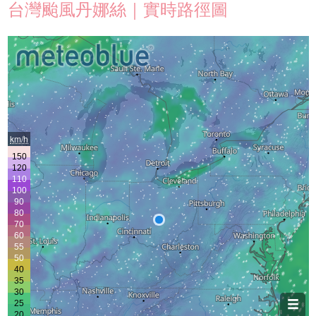
台灣颱風丹娜絲｜實時路徑圖