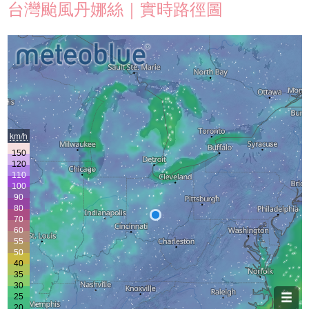
台灣颱風丹娜絲｜實時路徑圖