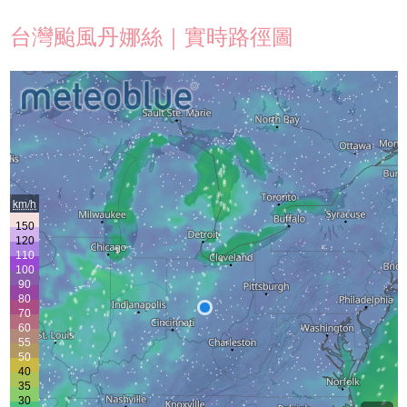
台灣颱風丹娜絲｜實時路徑圖