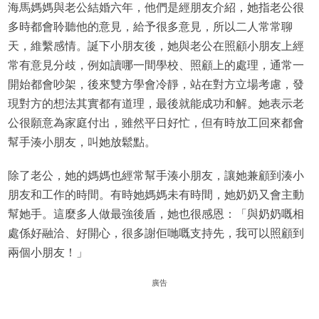
海馬媽媽與老公結婚六年，他們是經朋友介紹，她指老公很
多時都會聆聽他的意見，給予很多意見，所以二人常常聊
天，維繫感情。誕下小朋友後，她與老公在照顧小朋友上經
常有意見分歧，例如讀哪一間學校、照顧上的處理，通常一
開始都會吵架，後來雙方學會冷靜，站在對方立場考慮，發
現對方的想法其實都有道理，最後就能成功和解。她表示老
公很願意為家庭付出，雖然平日好忙，但有時放工回來都會
幫手湊小朋友，叫她放鬆點。
除了老公，她的媽媽也經常幫手湊小朋友，讓她兼顧到湊小
朋友和工作的時間。有時她媽媽未有時間，她奶奶又會主動
幫她手。這麼多人做最強後盾，她也很感恩：「與奶奶嘅相
處係好融洽、好開心，很多謝佢哋嘅支持先，我可以照顧到
兩個小朋友！」
廣告