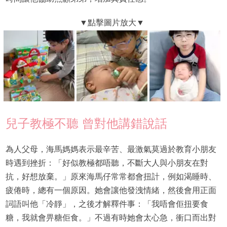
兒子教極不聽 曾對他講錯說話
為人父母，海馬媽媽表示最辛苦、最激氣莫過於教育小朋友
時遇到挫折：「好似教極都唔聽，不斷大人與小朋友在對
抗，好想放棄。」原來海馬仔常常都會扭計，例如渴睡時、
疲倦時，總有一個原因。她會讓他發洩情緒，然後會用正面
詞語叫他「冷靜」，之後才解釋件事：「我唔會佢扭要食
糖，我就會畀糖佢食。」不過有時她會太心急，衝口而出對