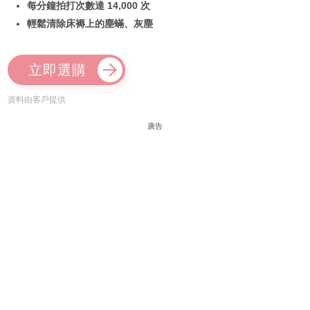
每分鐘拍打次數達 14,000 次
輕鬆清除床褥上的塵蟎、灰塵
立即選購
資料由客戶提供
廣告