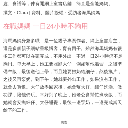
處、食譜等，仲有開網上童書店舖，簡直是全能媽媽。
撰文：Clara | 資料、圖片授權：受訪者海馬媽媽
在職媽媽 一日24小時不夠用
海馬媽媽身兼多職，是一位親子專頁作者、網上童書店主，
還是多個親子網站星級博客，育有兩子。雖然海馬媽媽有很
多工作都可以在家完成，不用外出，不過一日24小時仍不足
夠用。每天早上，她主要照顧大仔，例如幫他溫習，之後準
備午飯，最後送他上學，而且她要餵奶給細仔，然後換片，
之後又再泵奶。到下午，她就要外出工作，如果沒有工作，
就會去買餸。大仔放學回家後，她會幫大仔、細仔洗澡、做
功課，陪他們玩。幸好到了晚上，她老公會幫忙煮晚飯，而
她就會安撫細仔、大仔睡覺，最後一邊泵奶，一邊完成當天
餘下的工作。
廣告