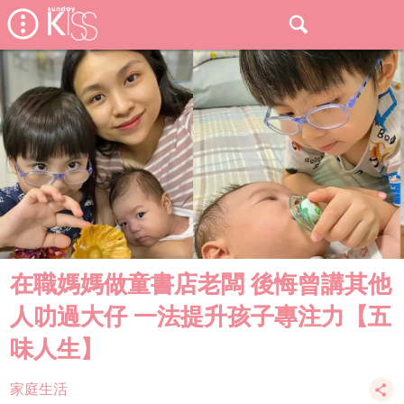
在職媽媽做童書店老闆 後悔曾講其他
人叻過大仔 一法提升孩子專注力【五
味人生】
家庭生活