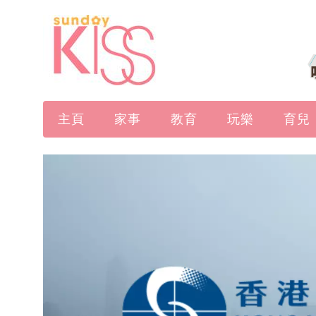
主頁
家事
教育
玩樂
育兒