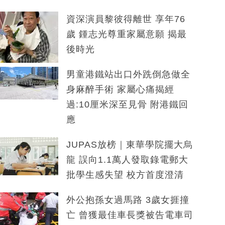
資深演員黎彼得離世 享年76
歲 鍾志光尊重家屬意願 揭最
後時光
男童港鐵站出口外跣倒急做全
身麻醉手術 家屬心痛揭經
過:10厘米深至見骨 附港鐵回
應
JUPAS放榜｜東華學院擺大烏
龍 誤向1.1萬人發取錄電郵大
批學生感失望 校方首度澄清
外公抱孫女過馬路 3歲女捱撞
亡 曾獲最佳車長獎被告電車司