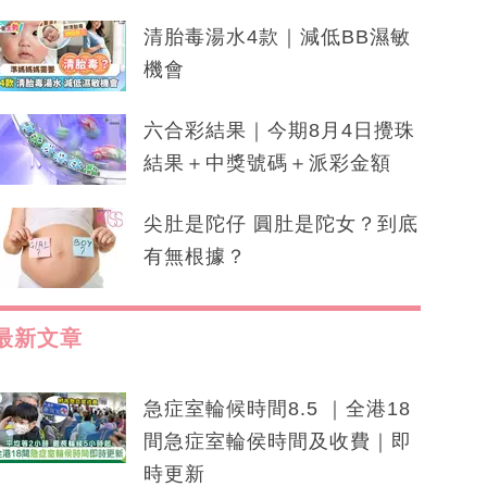
清胎毒湯水4款｜減低BB濕敏
機會
六合彩結果｜今期8月4日攪珠
結果＋中獎號碼＋派彩金額
尖肚是陀仔 圓肚是陀女？到底
有無根據？
最新文章
急症室輪候時間8.5 ｜全港18
間急症室輪侯時間及收費｜即
時更新