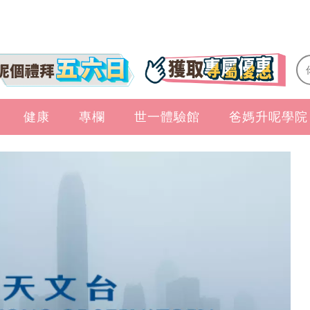
健康
專欄
世一體驗館
爸媽升呢學院