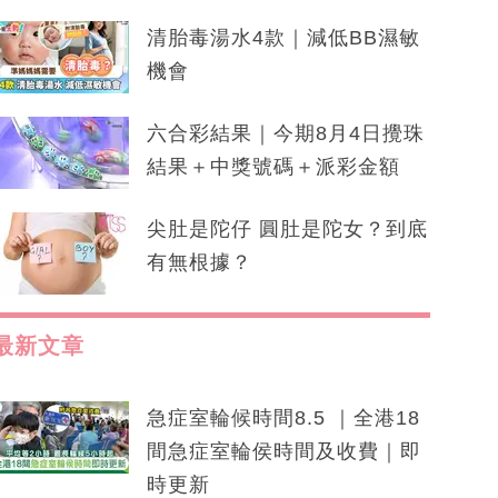
清胎毒湯水4款｜減低BB濕敏
機會
六合彩結果｜今期8月4日攪珠
結果＋中獎號碼＋派彩金額
尖肚是陀仔 圓肚是陀女？到底
有無根據？
最新文章
急症室輪候時間8.5 ｜全港18
間急症室輪侯時間及收費｜即
時更新