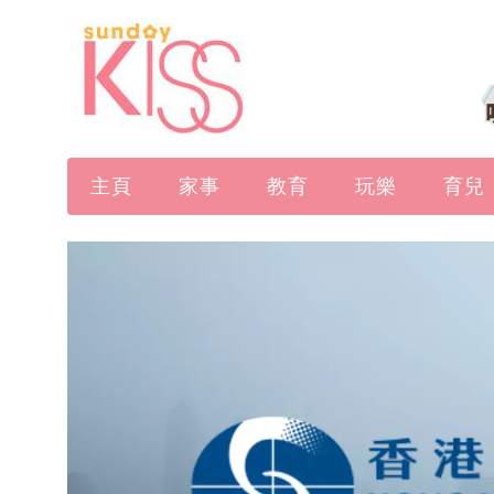
主頁
家事
教育
玩樂
育兒