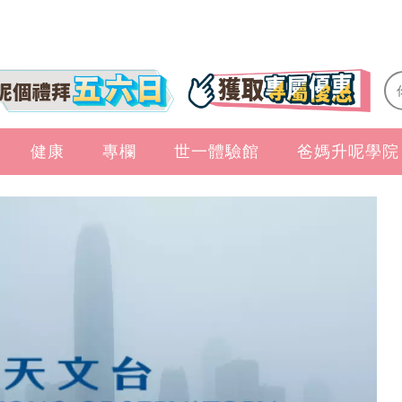
健康
專欄
世一體驗館
爸媽升呢學院