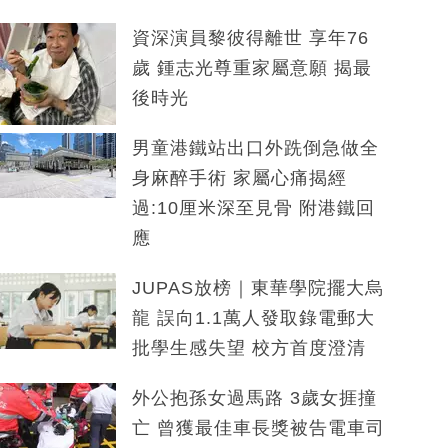
資深演員黎彼得離世 享年76
歲 鍾志光尊重家屬意願 揭最
後時光
男童港鐵站出口外跣倒急做全
身麻醉手術 家屬心痛揭經
過:10厘米深至見骨 附港鐵回
應
JUPAS放榜｜東華學院擺大烏
龍 誤向1.1萬人發取錄電郵大
批學生感失望 校方首度澄清
外公抱孫女過馬路 3歲女捱撞
亡 曾獲最佳車長獎被告電車司