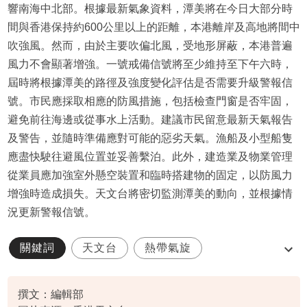
響南海中北部。根據最新氣象資料，潭美將在今日大部分時
間與香港保持約600公里以上的距離，本港離岸及高地將間中
吹強風。然而，由於主要吹偏北風，受地形屏蔽，本港普遍
風力不會顯著增強。一號戒備信號將至少維持至下午六時，
屆時將根據潭美的路徑及強度變化評估是否需要升級警報信
號。市民應採取相應的防風措施，包括檢查門窗是否牢固，
避免前往海邊或從事水上活動。建議市民留意最新天氣報告
及警告，並隨時準備應對可能的惡劣天氣。漁船及小型船隻
應盡快駛往避風位置並妥善繫泊。此外，建造業及物業管理
從業員應加強室外懸空裝置和臨時搭建物的固定，以防風力
增強時造成損失。天文台將密切監測潭美的動向，並根據情
況更新警報信號。
關鍵詞
天文台
熱帶氣旋
特別天氣提示
撰文：編輯部