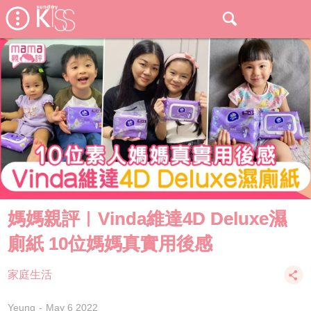
媽媽親評︱Vinda維達4D Deluxe濕
廁紙 10位媽媽真實用後感
家庭生活
Yeung
May 6 2022