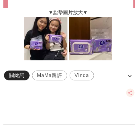
關鍵詞
MaMa親評
Vinda
家品評鑑
濕廁紙