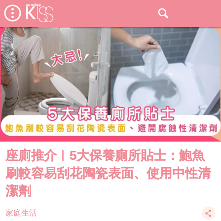
座廁推介︱5大保養廁所貼士：鮑魚
刷較容易刮花陶瓷表面、使用中性清
潔劑
家庭生活