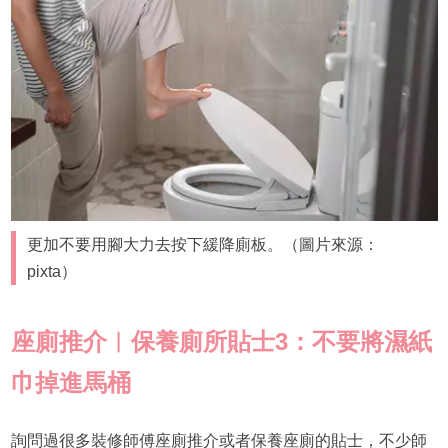
更加不要用腳大力去按下緩降廁板。（圖片來源：
pixta）
座廁推介
︱保養廁所貼士
3
：不要將濕紙
巾掉進馬桶
詢問過很多裝修師傅座廁推介或者保養座廁的貼士，不少師