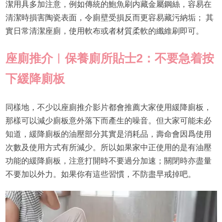
潔用具多加注意，例如傳統的鮑魚刷内藏金屬鋼絲，容易在
清潔時損害陶瓷表面，令廁壁受損反而更容易藏污納垢； 其
實日常清潔座廁，使用軟布或者材質柔軟的纖維刷即可。
座廁推介
︱保養廁所貼士2：不要急着按
下
緩降
廁板
同樣地，不少以座廁推介影片都會推薦大家使用緩降廁板，
那樣可以減少廁板意外落下而產生的噪音。但大家可能未必
知道，緩降廁板的油壓部分其實是消耗品，壽命會因爲使用
次數及使用方式有所減少。所以如果家中正使用的是有油壓
功能的緩降廁板，注意打開時不要過分加速；關閉時亦盡量
不要加以外力。如果你有這些習慣，不防盡早戒掉吧。