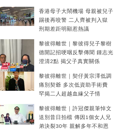
香港母子大鬧機場 母親被兒子
踢後再咬警 二人齊被判入獄
刑期差距明顯惹熱議
黎彼得離世｜黎彼得兒子黎樹
德開記招哽咽反擊傳聞 鍾志光
澄清2點 揭父子真實關係
黎彼得離世｜契仔黃宗澤低調
痛別契爺 多次低資助手術費
罕揭二人超越血緣父子情
黎彼得離世｜許冠傑親筆悼文
送別昔日拍檔 傳因1個女人兄
弟決裂30年 親解多年不和恩