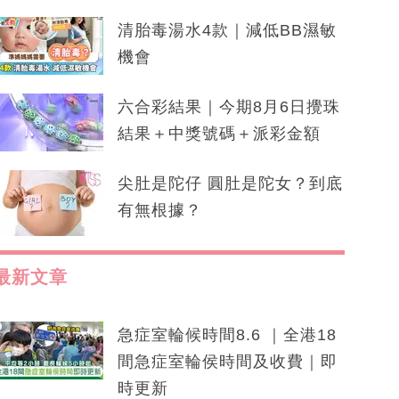
清胎毒湯水4款｜減低BB濕敏
機會
六合彩結果｜今期8月6日攪珠
結果＋中獎號碼＋派彩金額
尖肚是陀仔 圓肚是陀女？到底
有無根據？
最新文章
急症室輪候時間8.6 ｜全港18
間急症室輪侯時間及收費｜即
時更新