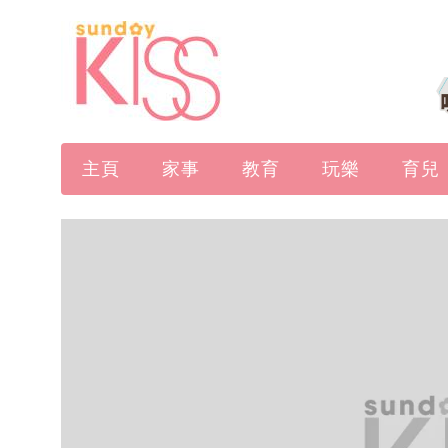
主頁
家事
教育
玩樂
育兒