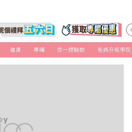
健康
專欄
世一體驗館
爸媽升呢學院