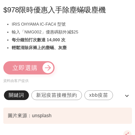
$978限時優惠入手除塵蟎吸塵機
IRIS OHYAMA IC-FAC4 型號
輸入「NMG002」優惠碼額外減$25
每分鐘拍打次數達 14,000 次
輕鬆清除床褥上的塵蟎、灰塵
立即選購
資料由客戶提供
關鍵詞
新冠疫苗接種預約
xbb疫苗
長者
免費
圖片來源：unsplash