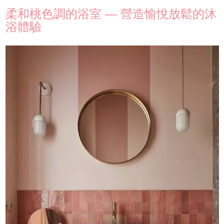
柔和桃色調的浴室 — 營造愉悅放鬆的沐
浴體驗