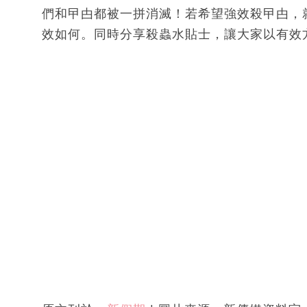
們和曱甴都被一拼消滅！若希望強效殺曱甴，
效如何。同時分享殺蟲水貼士，讓大家以有效