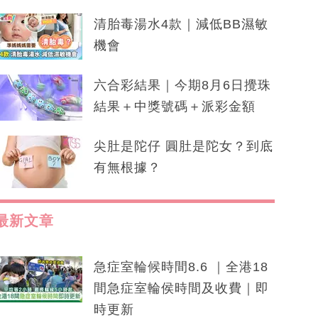
清胎毒湯水4款｜減低BB濕敏
機會
六合彩結果｜今期8月6日攪珠
結果＋中獎號碼＋派彩金額
尖肚是陀仔 圓肚是陀女？到底
有無根據？
最新文章
急症室輪候時間8.6 ｜全港18
間急症室輪侯時間及收費｜即
時更新