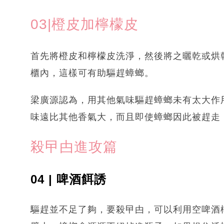
03|橙皮加檸檬皮
首先將橙皮和檸檬皮洗淨，然後將之曬乾或烘
櫃內，這樣可有助驅趕蟑螂。
梁廣源認為，用其他氣味驅趕蟑螂未有太大作
味遠比其他香氣大，而且即使蟑螂因此被趕走
殺曱甴進攻篇
04 | 啤酒餌誘
驅趕並不足了夠，要殺曱甴，可以利用空啤酒