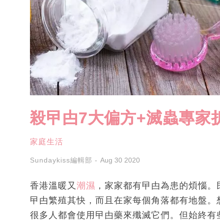
殺曱甴7大偏方+滅蟲專家
家庭生活
Sundaykiss編輯部
Aug 30 2020
香港溫暖又
潮濕
，家家都有曱甴為患的煩惱。
曱甴繁殖其快，而且在家每個角落都有地盤。
很多人都會使用曱甴藥來殲滅它們。但始終有