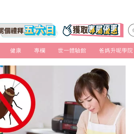
健康
專欄
世一體驗館
爸媽升呢學院