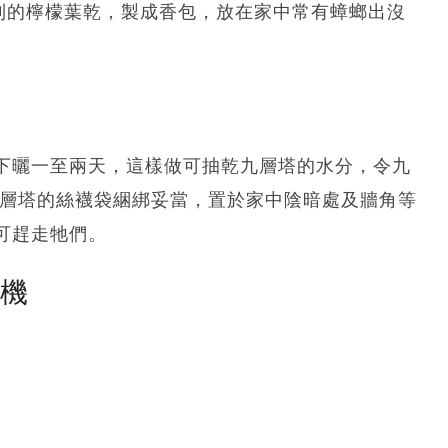
買到的檸檬葉乾，製成香包，放在家中常有蟑螂出沒
下曬一至兩天，這樣做可抽乾九層塔的水分，令九
九層塔的絲襪袋綑綁妥當，置於家中陰暗處及牆角等
可趕走牠們。
塵機