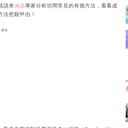
就請來
滅蟲
專家分析坊間常見的有個方法，看看成
方法把殺曱甴！
廣告