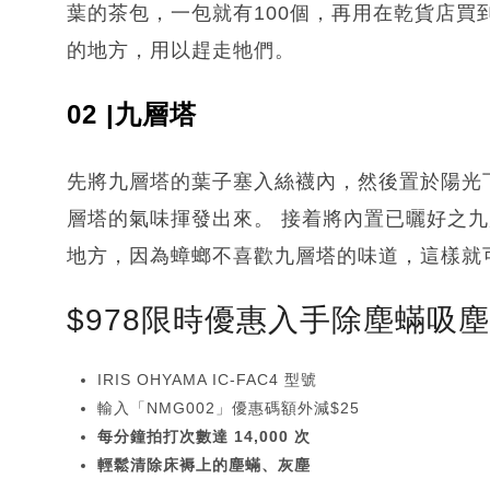
葉的茶包，一包就有100個，再用在乾貨店
的地方，用以趕走牠們。
02 |九層塔
先將九層塔的葉子塞入絲襪內，然後置於陽光
層塔的氣味揮發出來。 接着將內置已曬好之
地方，因為蟑螂不喜歡九層塔的味道，這樣就
$978限時優惠入手除塵蟎吸
IRIS OHYAMA IC-FAC4 型號
輸入「NMG002」優惠碼額外減$25
每分鐘拍打次數達 14,000 次
輕鬆清除床褥上的塵蟎、灰塵