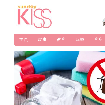
主頁
家事
教育
玩樂
育兒