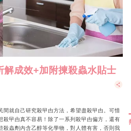
折解成效+加附揀殺蟲水貼士
民間就自己研究殺曱甴方法，希望盡殺曱甴。可惜
想殺曱甴真不容易！除了一系列殺曱甴偏方，還有
些殺蟲劑內含乙醇等化學物，對人體有害，否則我