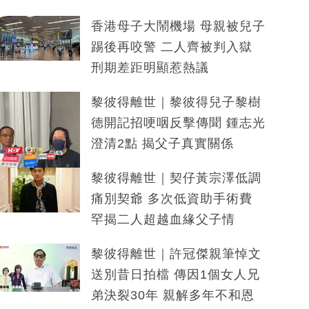
香港母子大鬧機場 母親被兒子
踢後再咬警 二人齊被判入獄
刑期差距明顯惹熱議
黎彼得離世｜黎彼得兒子黎樹
德開記招哽咽反擊傳聞 鍾志光
澄清2點 揭父子真實關係
黎彼得離世｜契仔黃宗澤低調
痛別契爺 多次低資助手術費
罕揭二人超越血緣父子情
黎彼得離世｜許冠傑親筆悼文
送別昔日拍檔 傳因1個女人兄
弟決裂30年 親解多年不和恩