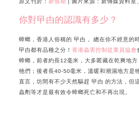
原文刊於：
新假期
| 圖片來源：新傳媒資料室、
你對曱甴的認識有多少？
蟑螂，香港人俗稱的 曱甴 。總在你不經意的
曱甴都有品種之分！
香港蟲害控制從業員協會
蟑螂，前者約長12毫米，大多匿藏在乾爽地
牠們；後者長40-50毫米，溫暖和潮濕地方
直言，坊間有不少天然驅趕 曱甴 的方法，但
蟲劑等才是最有效令蟑螂死亡和不再出現。