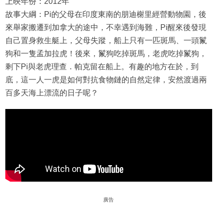
上映年份：2012年
故事大綱：Pi的父母在印度東南的朋迪榭里經營動物園，後
來舉家搬遷到加拿大的途中，不幸遇到海難，Pi醒來後發現
自己置身救生艇上，父母失蹤，船上只有一匹斑馬、一頭鬣
狗和一隻孟加拉虎！後來，鬣狗吃掉斑馬，老虎吃掉鬣狗，
剩下Pi與老虎理查．帕克留在船上。有趣的地方在於，到
底，這一人一虎是如何對抗食物鏈的自然定律，安然渡過兩
百多天海上漂流的日子呢？
廣告