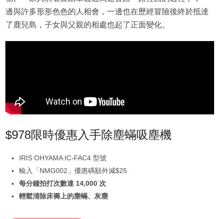
邊與許多形形色色的人相會，一邊也在歷經冒險後終於抵達
了鹿兒島，子女與父親的相處也起了正面變化。
$978限時優惠入手除塵蟎吸塵機
IRIS OHYAMA IC-FAC4 型號
輸入「NMG002」優惠碼額外減$25
每分鐘拍打次數達 14,000 次
輕鬆清除床褥上的塵蟎、灰塵