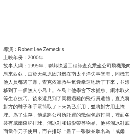
導演：Robert Lee Zemeckis
上映年份：2000年
故事大綱：1995年，聯邦快遞工程師查克乘坐公司飛機飛向
馬來西亞，由於天氣原因飛機在南太平洋失事墜海，同機其
他人員都遇了難，查克依靠救生氣囊幸運地活了下來，並漂
移到了一個無人小島上。在島上他學會下水捕魚、鑽木取火
等生存技巧。後來還見到了同機遇難的飛行員遺體，查克將
對方的鞋子和手電筒取了下來為己所用，並將對方用土掩
埋。為了生存，他還將公司所託運的幾個包裹打開，裡面各
裝有威爾森牌排球、溜冰鞋和錄影帶等物品。他將溜冰鞋底
面當作刀子使用，而在排球上畫了一張臉並取名為「威爾