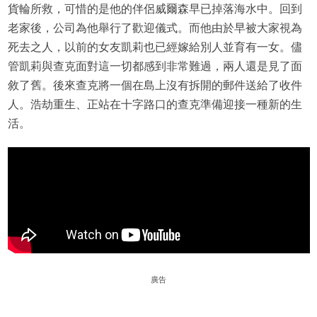
貨輪所救，可惜的是他的伴侶威爾森早已掉落海水中。回到
老家後，公司為他舉行了歡迎儀式。而他由於早被大家視為
死去之人，以前的女友凱莉也已經嫁給別人並育有一女。儘
管凱莉與查克面對這一切都感到非常難過，兩人還是見了面
敘了舊。後來查克將一個在島上沒有拆開的郵件送給了收件
人。浩劫重生、正站在十字路口的查克準備迎接一種新的生
活。
廣告