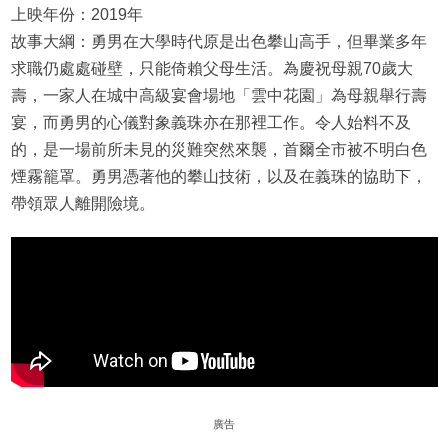
上映年份：2019年
故事大綱：勇男在大學時代原是出色攀山高手，但畢業多年
求職仍處處碰壁，只能倚賴父母生活。為慶祝母親70歲大
壽，一家人在城中高級宴會場地「雲中花園」為母親舉行壽
宴，而勇男的心儀對象義珠亦在那裡工作。令人始料不及
的，是一場前所未見的災難突然來襲，首爾全市被不明白色
煙霧籠罩。勇男憑著他的攀山技術，以及在義珠的協助下，
帶領眾人離開險境。
廣告