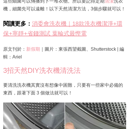
這些細菌可以傳播到下一堆衣物。所以要記得定期
清潔
洗衣
機，細菌先可以遠離！以下天然清潔方法，3個步驟就可以！
閱讀更多：
消委會洗衣機｜18款洗衣機潔淨+環
保+寧靜+省錢測試 葉輪式最慳電
原文刊於：
新假期
｜圖片：東張西望截圖、Shutterstock | 編
輯：Ariel
3招天然DIY洗衣機清洗法
要清洗洗衣機其實沒有想像中困難，只要有一些家中必備的
東西，跟著下面 3 個做法就可以！