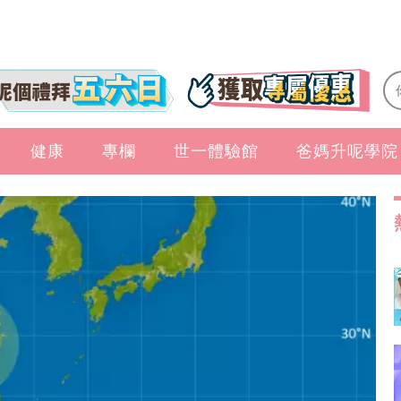
健康
專欄
世一體驗館
爸媽升呢學院