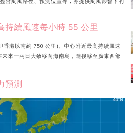
iss整合颱風路徑、預測位置等，亦提供颱風影響下的
持續風速每小時 55 公里
 (即香港以南約 750 公里)。中心附近最高持續風速
會在未來一兩日大致移向海南島，隨後移至廣東西部
力預測