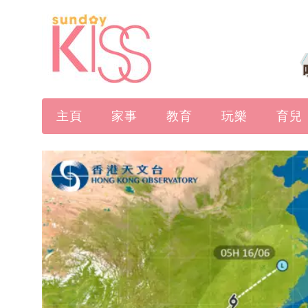
主頁
家事
教育
玩樂
育兒