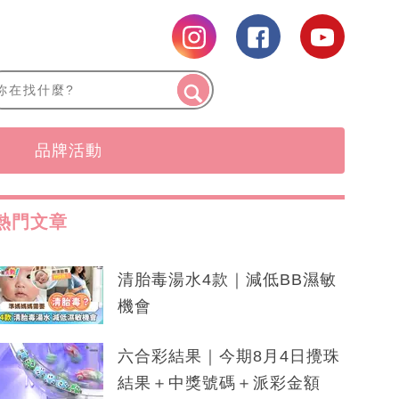
品牌活動
熱門文章
清胎毒湯水4款｜減低BB濕敏
機會
六合彩結果｜今期8月4日攪珠
結果＋中獎號碼＋派彩金額