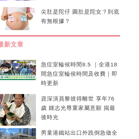
尖肚是陀仔 圓肚是陀女？到底
有無根據？
最新文章
急症室輪候時間8.5 ｜全港18
間急症室輪侯時間及收費｜即
時更新
資深演員黎彼得離世 享年76
歲 鍾志光尊重家屬意願 揭最
後時光
男童港鐵站出口外跣倒急做全