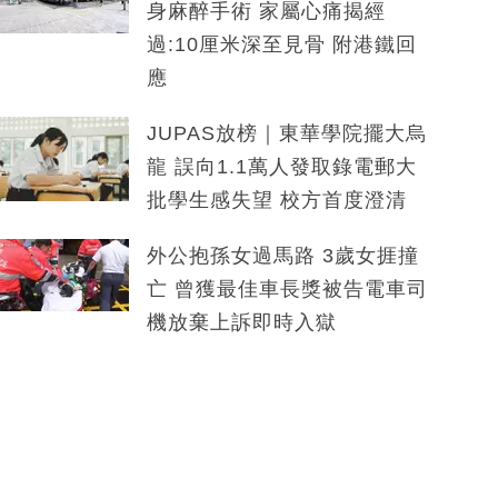
身麻醉手術 家屬心痛揭經
過:10厘米深至見骨 附港鐵回
應
JUPAS放榜｜東華學院擺大烏
龍 誤向1.1萬人發取錄電郵大
批學生感失望 校方首度澄清
外公抱孫女過馬路 3歲女捱撞
亡 曾獲最佳車長獎被告電車司
機放棄上訴即時入獄