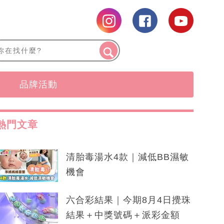
品牌活動
熱門文章
清胎毒湯水4款｜減低BB濕敏
機會
六合彩結果｜今期8月4日攪珠
結果＋中獎號碼＋派彩金額