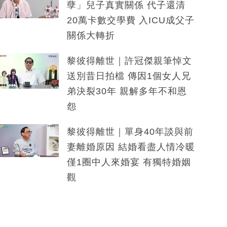
孽」兒子真實關係 代子還清
20萬卡數交學費 入ICU成父子
關係大轉折
黎彼得離世｜許冠傑親筆悼文
送別昔日拍檔 傳因1個女人兄
弟決裂30年 親解多年不和恩
怨
黎彼得離世｜單身40年談與前
妻離婚原因 結婚看盡人情冷暖
僅1圈中人來婚宴 有獨特婚姻
觀