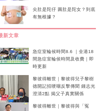
尖肚是陀仔 圓肚是陀女？到底
有無根據？
最新文章
急症室輪候時間8.6 ｜全港18
間急症室輪侯時間及收費｜即
時更新
黎彼得離世｜黎彼得兒子黎樹
德開記招哽咽反擊傳聞 鍾志光
澄清2點 揭父子真實關係
黎彼得離世｜黎彼得與「冤