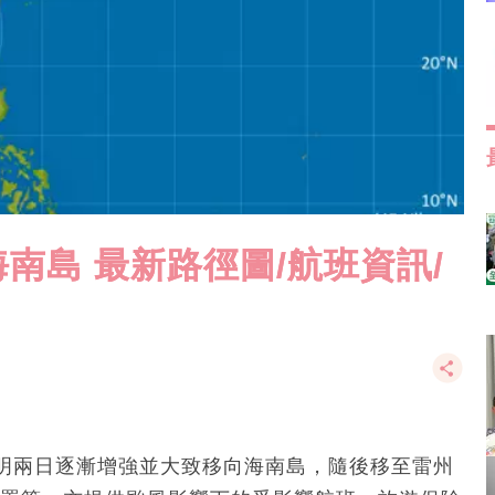
南島 最新路徑圖/航班資訊/
明兩日逐漸增強並大致移向海南島，隨後移至雷州