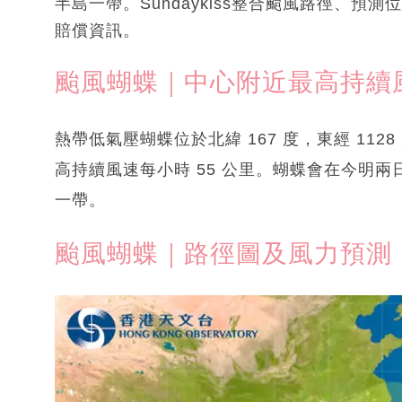
半島一帶。Sundaykiss整合颱風路徑、
賠償資訊。
颱風蝴蝶｜中心附近最高持續風
熱帶低氣壓蝴蝶位於北緯 167 度，東經 1128
高持續風速每小時 55 公里。蝴蝶會在今明
一帶。
颱風蝴蝶｜路徑圖及風力預測