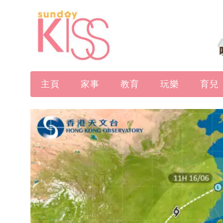
主頁
家事
教育
玩樂
育兒