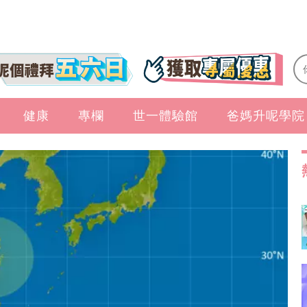
健康
專欄
世一體驗館
爸媽升呢學院