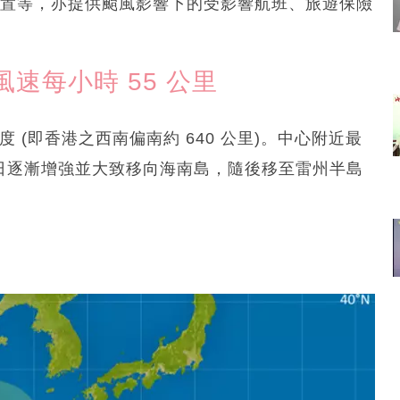
預測位置等，亦提供颱風影響下的受影響航班、旅遊保險
速每小時 55 公里
 度 (即香港之西南偏南約 640 公里)。中心附近最
兩日逐漸增強並大致移向海南島，隨後移至雷州半島