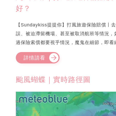
好？
【Sundaykiss提提你】打風旅遊保險賠
誤、被迫滯留機場、甚至被取消航班等情況，
過保險索償都要視乎情況，魔鬼在細節，即看
詳情請看
颱風蝴蝶｜實時路徑圖