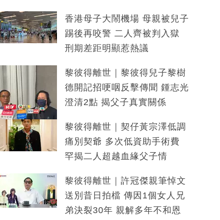
香港母子大鬧機場 母親被兒子
踢後再咬警 二人齊被判入獄
刑期差距明顯惹熱議
黎彼得離世｜黎彼得兒子黎樹
德開記招哽咽反擊傳聞 鍾志光
澄清2點 揭父子真實關係
黎彼得離世｜契仔黃宗澤低調
痛別契爺 多次低資助手術費
罕揭二人超越血緣父子情
黎彼得離世｜許冠傑親筆悼文
送別昔日拍檔 傳因1個女人兄
弟決裂30年 親解多年不和恩