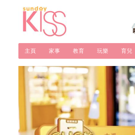
主頁
家事
教育
玩樂
育兒