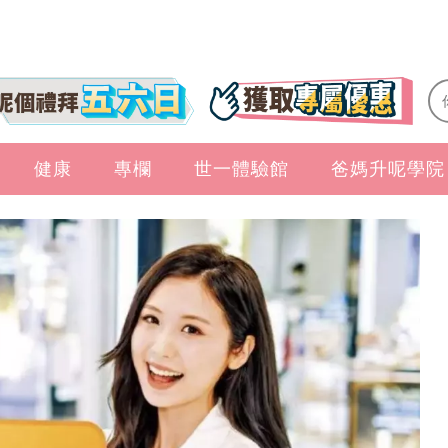
健康
專欄
世一體驗館
爸媽升呢學院