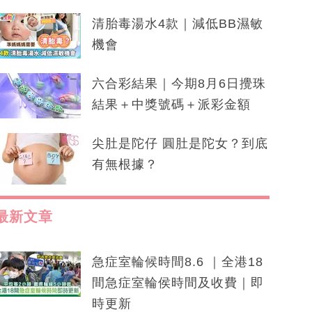
清胎毒湯水4款｜減低BB濕敏
機會
六合彩結果｜今期8月6日攪珠
結果＋中獎號碼＋派彩金額
尖肚是陀仔 圓肚是陀女？到底
有無根據？
最新文章
急症室輪候時間8.6 ｜全港18
間急症室輪侯時間及收費｜即
時更新