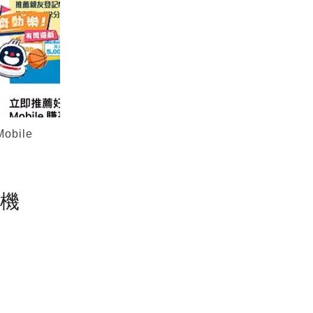
bile
塵機