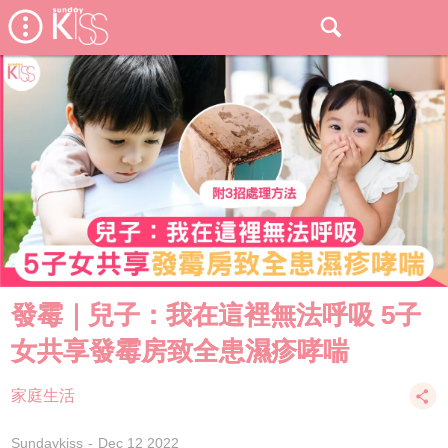
發霉｜兒子：我在這裡無法呼吸 5子
女共享發霉房致全患濕疹哮喘
家庭生活
Sundaykiss
Dec 12 2022