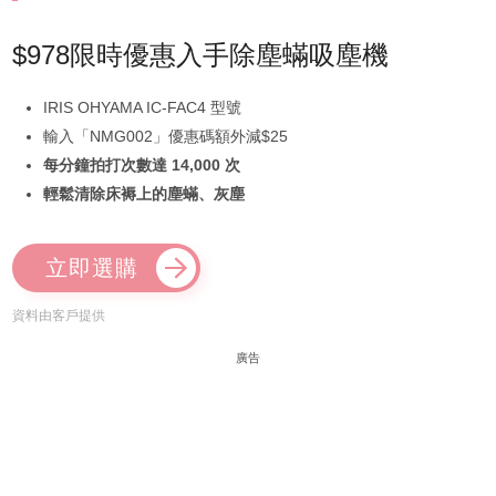
$978限時優惠入手除塵蟎吸塵機
IRIS OHYAMA IC-FAC4 型號
輸入「NMG002」優惠碼額外減$25
每分鐘拍打次數達 14,000 次
輕鬆清除床褥上的塵蟎、灰塵
立即選購
資料由客戶提供
廣告