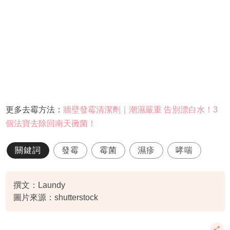
更多去霉方法：
牆壁發霉清潔劑｜潮濕嚴重 告別漂白水！3
個法寶去除回南天黴菌！
關鍵詞
發霉
霉菌
濕疹
哮喘
撰文：Laundy
圖片來源：shutterstock