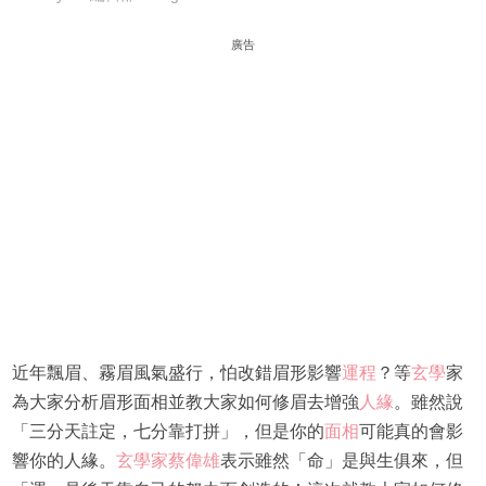
廣告
近年飄眉、霧眉風氣盛行，怕改錯眉形影響
運程
？等
玄學
家
為大家分析眉形面相並教大家如何修眉去增強
人緣
。雖然說
「三分天註定，七分靠打拼」，但是你的
面相
可能真的會影
響你的人緣。
玄學家
蔡偉雄
表示雖然「命」是與生俱來，但