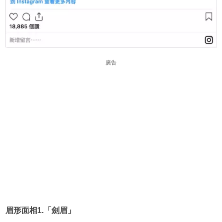
廣告
眉形面相1.「
劍眉」