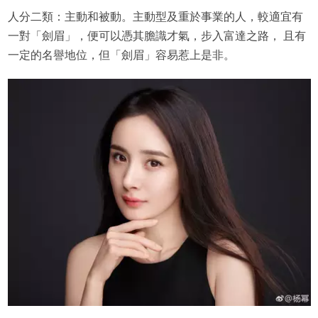
人分二類：主動和被動。主動型及重於事業的人，較適宜有
一對「劍眉」，便可以憑其膽識才氣，步入富達之路， 且有
一定的名譽地位，但「劍眉」容易惹上是非。