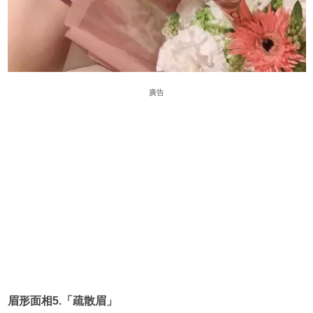
廣告
眉形面相5.「疏散眉」