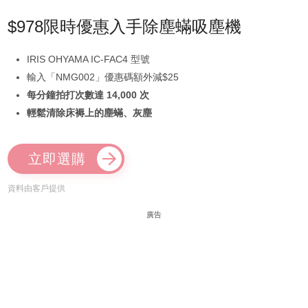
$978限時優惠入手除塵蟎吸塵機
IRIS OHYAMA IC-FAC4 型號
輸入「NMG002」優惠碼額外減$25
每分鐘拍打次數達 14,000 次
輕鬆清除床褥上的塵蟎、灰塵
立即選購
資料由客戶提供
廣告