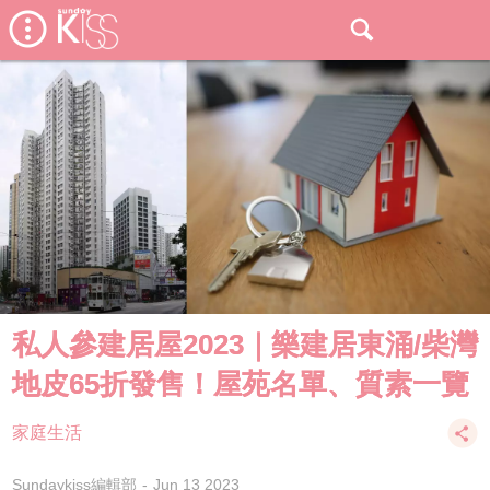
私人參建居屋2023｜樂建居東涌/柴灣
地皮65折發售！屋苑名單、質素一覽
家庭生活
Sundaykiss編輯部
Jun 13 2023