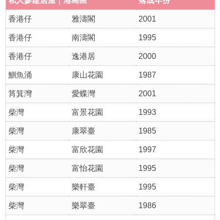
私人參建居屋｜港島區
落成年份
香港仔
雅濤閣
2001
香港仔
南濤閣
1995
香港仔
逸港居
2000
鰂魚涌
康山花園
1987
筲箕灣
愛蝶灣
2001
柴灣
富景花園
1993
柴灣
康翠臺
1985
柴灣
富欣花園
1997
柴灣
富怡花園
1995
柴灣
樂軒臺
1995
柴灣
樂翠臺
1986