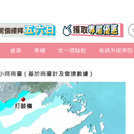
健康
專欄
世一體驗館
爸媽升呢學院