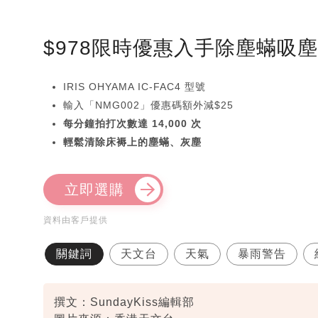
$978限時優惠入手除塵蟎吸
IRIS OHYAMA IC-FAC4 型號
輸入「NMG002」優惠碼額外減$25
每分鐘拍打次數達 14,000 次
輕鬆清除床褥上的塵蟎、灰塵
立即選購
資料由客戶提供
關鍵詞
天文台
天氣
暴雨警告
撰文：SundayKiss編輯部