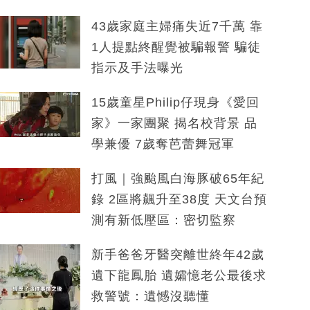
43歲家庭主婦痛失近7千萬 靠
1人提點終醒覺被騙報警 騙徒
指示及手法曝光
15歲童星Philip仔現身《愛回
家》一家團聚 揭名校背景 品
學兼優 7歲奪芭蕾舞冠軍
打風｜強颱風白海豚破65年紀
錄 2區將飆升至38度 天文台預
測有新低壓區：密切監察
新手爸爸牙醫突離世終年42歲
遺下龍鳳胎 遺孀憶老公最後求
救警號：遺憾沒聽懂