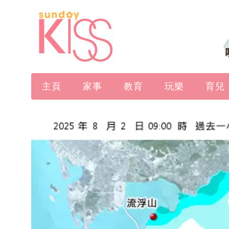
主頁
家事
教育
玩樂
育兒