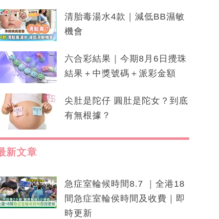
清胎毒湯水4款｜減低BB濕敏
機會
六合彩結果｜今期8月6日攪珠
結果＋中獎號碼＋派彩金額
尖肚是陀仔 圓肚是陀女？到底
有無根據？
最新文章
急症室輪候時間8.7 ｜全港18
間急症室輪侯時間及收費｜即
時更新