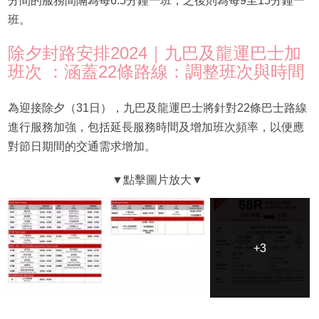
分間的服務間隔為每6.5分鐘一班，之後則為每9至15分鐘一
班。
除夕封路安排2024｜九巴及龍運巴士加
班次 ：涵蓋22條路線：調整班次與時間
為迎接除夕（31日），九巴及龍運巴士將針對22條巴士路線
進行服務加強，包括延長服務時間及增加班次頻率，以便應
對節日期間的交通需求增加。
+3
+3