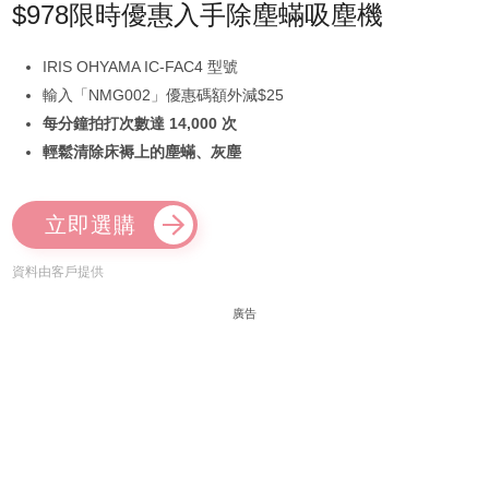
$978限時優惠入手除塵蟎吸塵機
IRIS OHYAMA IC-FAC4 型號
輸入「NMG002」優惠碼額外減$25
每分鐘拍打次數達 14,000 次
輕鬆清除床褥上的塵蟎、灰塵
立即選購
資料由客戶提供
廣告