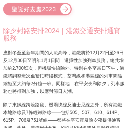
聖誕好去處2023
除夕封路安排2024｜港鐵交通安排通宵
服務
應對冬至至新年期間的人流高峰，港鐵將於12月22日至26日
及12月30日至明年1月1日間，選擇性加強列車服務，總共增
加約2,700班次，但機場快線除外。特別在冬至當日下午，港
鐵將調整班次至繁忙時段模式，荃灣線和港島線的列車間隔
縮短至大約每2分鐘一班。同樣地，在平安夜和除夕，列車服
務也將得到加強，以應對節日人潮。
除了東鐵線跨境路段、機場快線及迪士尼線之外，所有港鐵
本地路線及7條輕鐵路線——包括505、507、610、614P、
615P、706及751號線——都將在平安夜及除夕夜提供通宵
服務。此外，港鐵巴士506、K51及K54線將延長服務時間，