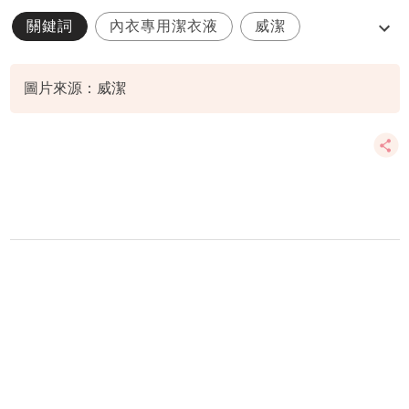
關鍵詞
內衣專用潔衣液
威潔
親身親評
試用活動
圖片來源：威潔