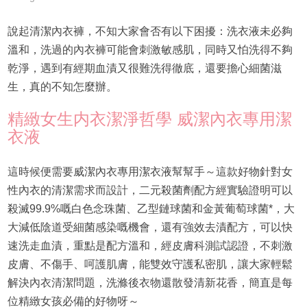
說起清潔內衣褲，不知大家會否有以下困擾：洗衣液未必夠
溫和，洗過的內衣褲可能會刺激敏感肌，同時又怕洗得不夠
乾淨，遇到有經期血漬又很難洗得徹底，還要擔心細菌滋
生，真的不知怎麼辦。
精緻女生内衣潔淨哲學 威潔內衣專用潔
衣液
這時候便需要威潔內衣專用潔衣液幫幫手～這款好物針對女
性內衣的清潔需求而設計，二元殺菌劑配方經實驗證明可以
殺滅99.9%嘅白色念珠菌、乙型鏈球菌和金黃葡萄球菌*，大
大減低陰道受細菌感染嘅機會，還有強效去漬配方，可以快
速洗走血漬，重點是配方溫和，經皮膚科測試認證，不刺激
皮膚、不傷手、呵護肌膚，能雙效守護私密肌，讓大家輕鬆
解決內衣清潔問題，洗滌後衣物還散發清新花香，簡直是每
位精緻女孩必備的好物呀～