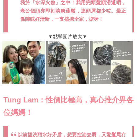
我於「水深火熱」之中！我用完頭髮順滑返晒，
老公個頭亦即刻清爽蓬鬆，連頭屑都少咗。最正
係陣味好清新，一支搞掂全家，掂呀！
Tung Lam：性價比極高，真心推介畀各
位媽媽！
以前搵洗頭水好矛盾，想要控油去屑，又驚髮尾冇