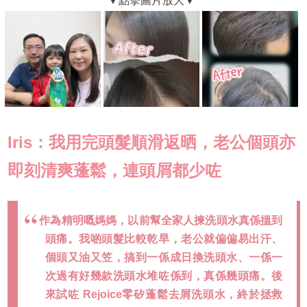
Iris：我用完頭髮順滑返晒，老公個頭亦
即刻清爽蓬鬆，連頭屑都少咗
作為精明嘅媽媽，以前幫全家人揀洗頭水真係搵到
頭痛。我啲頭髮比較乾旱，老公就偏偏易出汗、
個頭又油又笠，搞到一係成日換洗頭水、一係一
次過有好幾款洗頭水堆咗係到，真係幾頭痛。後
來試咗 Rejoice零矽蓬鬆去屑洗頭水，終於拯救