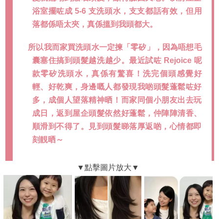
浴室擺咗成 5-6 支洗頭水，支支都話有效，但用
落都係唔太夾，真係搵到我頭都大。
所以我而家買洗頭水一定揀「零矽」，因為唔想毛
囊塞住搞到頭髮越洗越少。最近試咗 Rejoice 呢
款零矽洗頭水，真係有驚喜！洗完個頭感覺好
輕、好乾爽，身邊嘅人都發現我啲頭髮蓬鬆咗好
多，成個人望落精神晒！而家同個小朋友出去玩
成日，返到屋企頭髮依然好蓬鬆，仲陣陣清香、
順滑到不得了。見到頭髮睇落厚返啲，心情都即
刻靚晒～