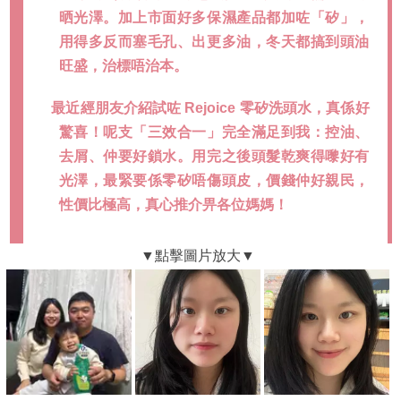
晒光澤。加上市面好多保濕產品都加咗「矽」，
用得多反而塞毛孔、出更多油，冬天都搞到頭油
旺盛，治標唔治本。
最近經朋友介紹試咗 Rejoice 零矽洗頭水，真係好
驚喜！呢支「三效合一」完全滿足到我：控油、
去屑、仲要好鎖水。用完之後頭髮乾爽得嚟好有
光澤，最緊要係零矽唔傷頭皮，價錢仲好親民，
性價比極高，真心推介畀各位媽媽！