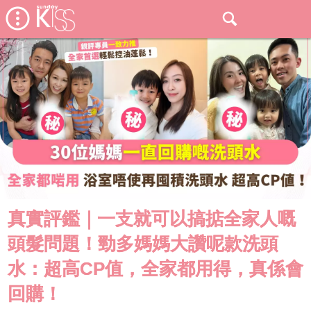
真實評鑑｜一支就可以搞掂全家人嘅
頭髮問題！勁多媽媽大讚呢款洗頭
水：超高CP值，全家都用得，真係會
回購！