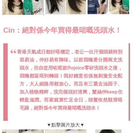
Cin：絕對係今年買得最啱嘅洗頭水！
香港天氣成日都好唔穩定，老公一出汗個頭就特別
容易油，仲好易有陣味。以前我哋要分開兩支洗
頭水，但自從用咗呢款Rejoice零矽洗頭水之後，
我哋都返唔到轉頭！我好鍾意佢係無刺激安全配
方，大人細路用都放心。而且有三重去油因子、
加入植物精粹，洗完個頭好清爽，髮絲仲keep住
輕盈滋潤。而家就算忙足全日，頭髮依然順滑唔
毛躁，絕對係今年買得最啱嘅洗頭水！