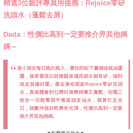
精選3位親評專員用後感：Rejoice零矽
洗頭水（蓬鬆去屑）
Dada：性價比高到一定要推介畀其他媽
媽～
湊小朋友每日跑出跑入，最怕到咗下晝個頭就油𦧲
𦧲，後來發現以前揀親保濕洗頭水都有矽，搞到
頭皮負擔好重。最近換咗呢款Rejoice零矽洗頭
水，真係體會到乜嘢叫清爽得嚟又蓬鬆。佢嘅三
效合一功能幫我平衡返頭皮油水，就算忙足全
日，頭髮仲係好乾爽有光澤，性價比高到一定要
推介畀其他媽媽。