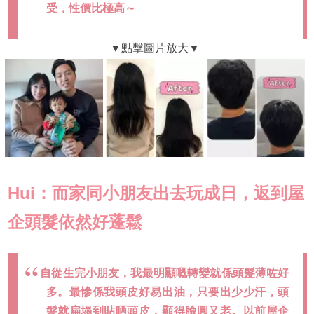
受，性價比極高～
Hui：而家同小朋友出去玩成日，返到屋
企頭髮依然好蓬鬆
自從生完小朋友，我最明顯嘅轉變就係頭髮薄咗好
多。最慘係我頭皮好易出油，只要出少少汗，頭
髮就扁塌到貼晒頭皮，顯得臉圓又老。以前屋企