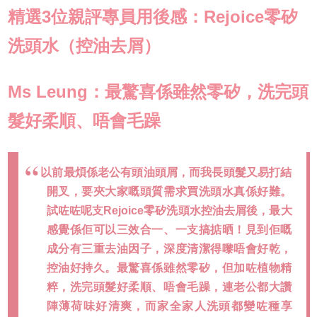
精選3位親評專員用後感：Rejoice零矽
洗頭水（控油去屑）
Ms Leung：最驚喜係雖然零矽，洗完頭
髮好柔順、唔會毛躁
以前最煩係老公有頭油頭屑，而我長頭髮又易打結
開叉，要夾大家嘅頭質需求買洗頭水真係好難。
試咗咗呢支Rejoice零矽洗頭水控油去屑後，最大
感覺係佢可以三效合一、一支搞掂晒！見到佢嘅
成分有三重去油因子，深度清潔得嚟唔會好乾，
控油好持久。最驚喜係雖然零矽，但加咗植物精
粹，洗完頭髮好柔順、唔會毛躁，連老公都大讚
陣薄荷味好清爽，而家全家人洗頭都變咗種享