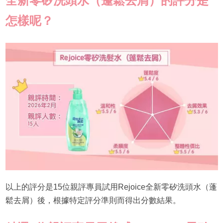
全新零矽洗頭水（蓬鬆去屑）的評分是
怎樣呢？
以上的評分是15位親評專員試用Rejoice全新零矽洗頭水（蓬
鬆去屑）後，根據特定評分準則而得出分數結果。