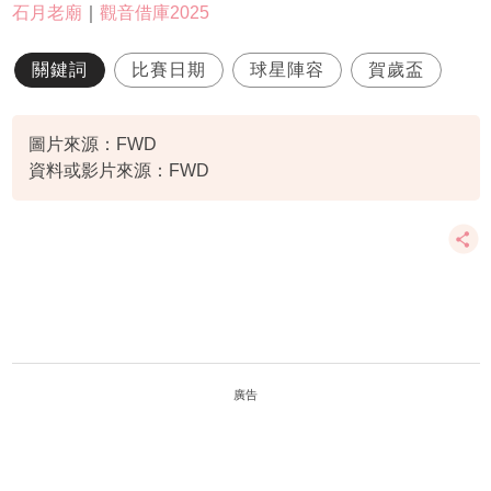
石月老廟
｜
觀音借庫2025
關鍵詞
比賽日期
球星陣容
賀歲盃
圖片來源：FWD
資料或影片來源：FWD
廣告