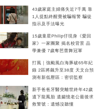
43歲家庭主婦痛失近7千萬 靠
1人提點終醒覺被騙報警 騙徒
指示及手法曝光
15歲童星Philip仔現身《愛回
家》一家團聚 揭名校背景 品
學兼優 7歲奪芭蕾舞冠軍
打風｜強颱風白海豚破65年紀
錄 2區將飆升至38度 天文台預
測有新低壓區：密切監察
新手爸爸牙醫突離世終年42歲
遺下龍鳳胎 遺孀憶老公最後求
救警號：遺憾沒聽懂