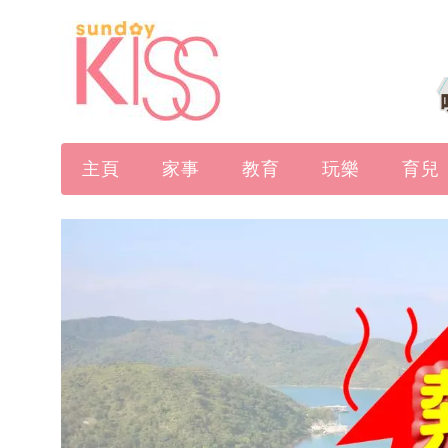
主頁
家事
教育
玩樂
育兒