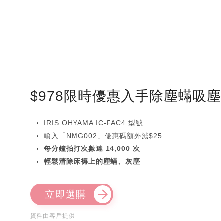
$978限時優惠入手除塵蟎吸
IRIS OHYAMA IC-FAC4 型號
輸入「NMG002」優惠碼額外減$25
每分鐘拍打次數達 14,000 次
輕鬆清除床褥上的塵蟎、灰塵
立即選購
資料由客戶提供