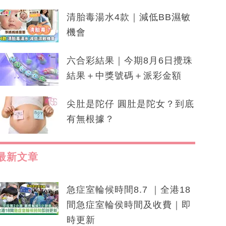
清胎毒湯水4款｜減低BB濕敏
機會
六合彩結果｜今期8月6日攪珠
結果＋中獎號碼＋派彩金額
尖肚是陀仔 圓肚是陀女？到底
有無根據？
最新文章
急症室輪候時間8.7 ｜全港18
間急症室輪侯時間及收費｜即
時更新