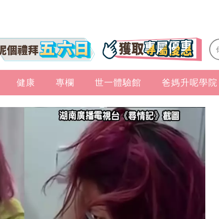
健康
專欄
世一體驗館
爸媽升呢學院