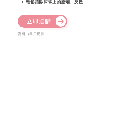
輕鬆清除床褥上的塵蟎、灰塵
立即選購
資料由客戶提供