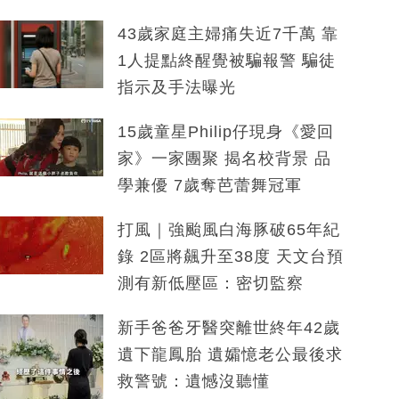
43歲家庭主婦痛失近7千萬 靠
1人提點終醒覺被騙報警 騙徒
指示及手法曝光
15歲童星Philip仔現身《愛回
家》一家團聚 揭名校背景 品
學兼優 7歲奪芭蕾舞冠軍
打風｜強颱風白海豚破65年紀
錄 2區將飆升至38度 天文台預
測有新低壓區：密切監察
新手爸爸牙醫突離世終年42歲
遺下龍鳳胎 遺孀憶老公最後求
救警號：遺憾沒聽懂