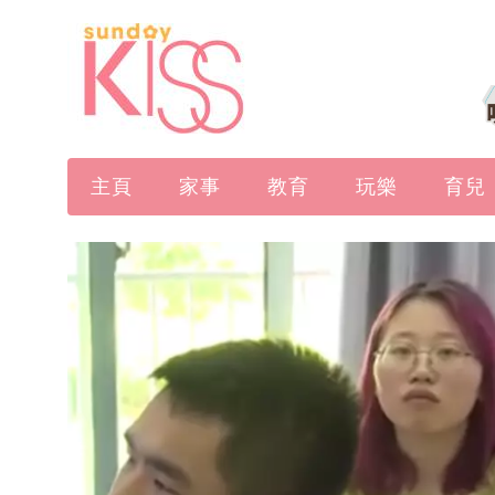
主頁
家事
教育
玩樂
育兒