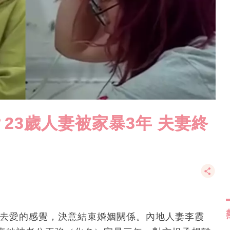
23歲人妻被家暴3年 夫妻終
失去愛的感覺，決意結束婚姻關係。內地人妻李霞