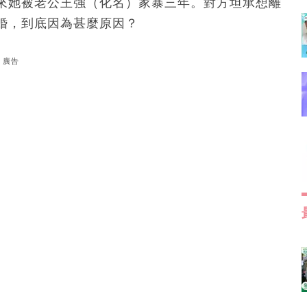
來她被老公王強（化名）家暴三年。對方坦承想離
婚，到底因為甚麼原因？
廣告