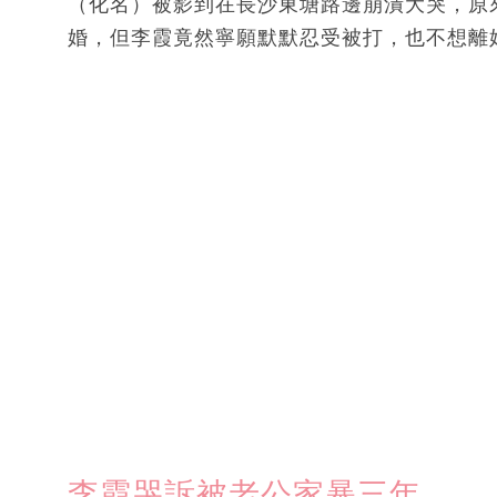
（化名）被影到在長沙東塘路邊崩潰大哭，原
婚，但李霞竟然寧願默默忍受被打，也不想離
李霞哭訴被老公家暴三年