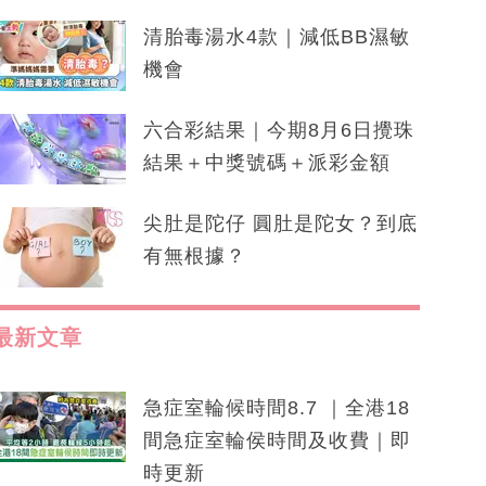
清胎毒湯水4款｜減低BB濕敏
機會
六合彩結果｜今期8月6日攪珠
結果＋中獎號碼＋派彩金額
尖肚是陀仔 圓肚是陀女？到底
有無根據？
最新文章
急症室輪候時間8.7 ｜全港18
間急症室輪侯時間及收費｜即
時更新