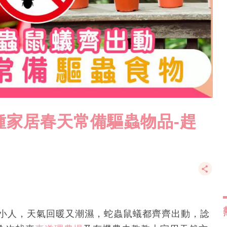
種家居春天常備驅蟲物品-趕
打小人，天氣回暖又潮濕，蛇蟲鼠蟻都齊齊出動，諗