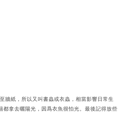
甚至牆紙，所以又叫書蟲或衣蟲，相當影響日常生
籍都拿去曬陽光，因爲衣魚很怕光。最後記得放些