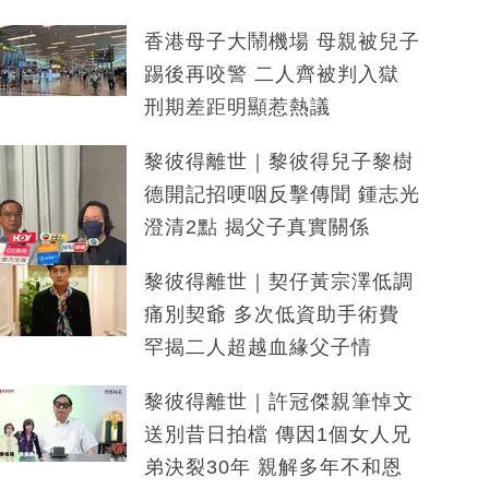
香港母子大鬧機場 母親被兒子
踢後再咬警 二人齊被判入獄
刑期差距明顯惹熱議
黎彼得離世｜黎彼得兒子黎樹
德開記招哽咽反擊傳聞 鍾志光
澄清2點 揭父子真實關係
黎彼得離世｜契仔黃宗澤低調
痛別契爺 多次低資助手術費
罕揭二人超越血緣父子情
黎彼得離世｜許冠傑親筆悼文
送別昔日拍檔 傳因1個女人兄
弟決裂30年 親解多年不和恩