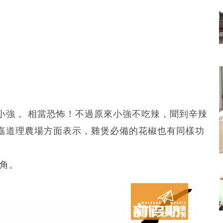
小強， 相當恐怖！不過原來小強不吃辣，聞到辛辣
嘉道理農場方面表示，雞煲必備的花椒也有同樣功
角。