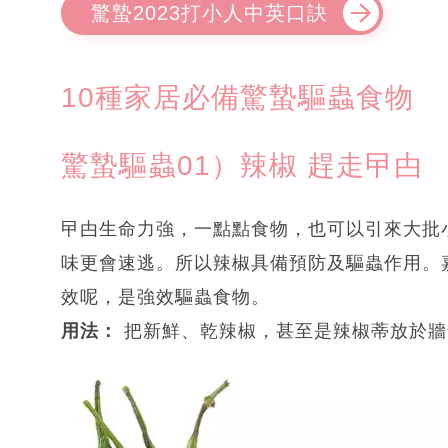
驚蟄2023打小人中英口訣
10種家居必備驚蟄驅蟲食物
驚蟄驅蟲01）辣椒 趕走曱甴
曱甴生命力強，一點點食物，也可以引來大批
味更會速逃。所以辣椒具備預防及驅蟲作用。
效呢，是強效驅蟲食物。
用法：
把新鮮、乾辣椒，甚至是辣椒蒂放於牆