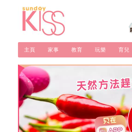
主頁
家事
教育
玩樂
育兒