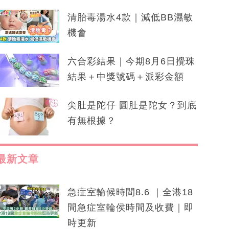
清胎毒湯水4款｜減低BB濕敏
機會
六合彩結果｜今期8月6日攪珠
結果＋中獎號碼＋派彩金額
尖肚是陀仔 圓肚是陀女？到底
有無根據？
最新文章
急症室輪候時間8.6 ｜全港18
間急症室輪侯時間及收費｜即
時更新