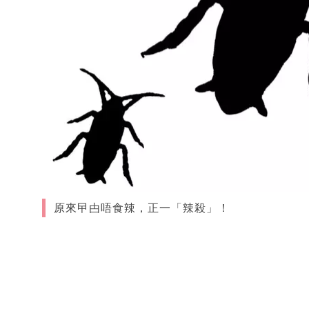
原來曱甴唔食辣，正一「辣殺」！