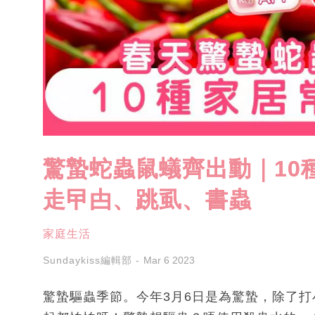
驚蟄蛇蟲鼠蟻齊出動｜10
走曱甴、跳虱、書蟲
家庭生活
Sundaykiss編輯部
Mar 6 2023
驚蟄驅蟲季節。今年3月6日是為驚蟄，除了