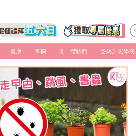
健康
專欄
世一體驗館
爸媽升呢學院