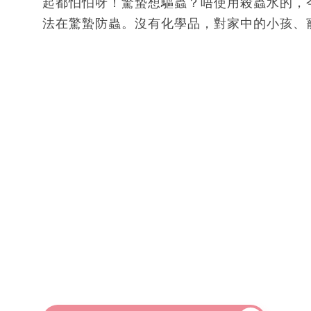
起都怕怕呀！驚蟄想驅蟲？唔使用殺蟲水的，
法在驚蟄防蟲。沒有化學品，對家中的小孩、